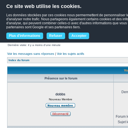
Ce site web utilise les cookies.
Les données stockées par ces cookies nous permermettent de personnaliser le c
d'analyser notre trafic. Nous partageons également certains cookies et des infor
d'analyse, qui peuvent combiner celles-ci avec d'autres informations que vous le
partenaires sont Google et ses partenaires tiers.
Plus d'informations
Refuser
Accepter
Dernière visite: il y a moins d’une minute
Voir les messages sans réponses
|
Voir les sujets actifs
Index du forum
Vu
Présence sur le forum
Dern
dobbs
Nouveau Membre
Forum le
Sujet l