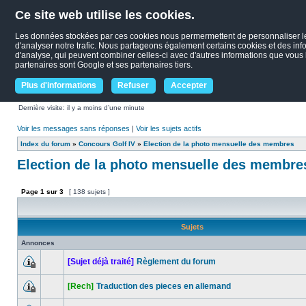
Ce site web utilise les cookies.
Les données stockées par ces cookies nous permermettent de personnaliser le c
d'analyser notre trafic. Nous partageons également certains cookies et des infor
d'analyse, qui peuvent combiner celles-ci avec d'autres informations que vous le
partenaires sont Google et ses partenaires tiers.
Plus d'informations
Refuser
Accepter
Dernière visite: il y a moins d’une minute
Voir les messages sans réponses
|
Voir les sujets actifs
Index du forum
»
Concours Golf IV
»
Election de la photo mensuelle des membres
Election de la photo mensuelle des membre
Page
1
sur
3
[ 138 sujets ]
Sujets
Annonces
[Sujet déjà traité]
Règlement du forum
[Rech]
Traduction des pieces en allemand