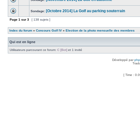
[Octobre 2014] La Golf au parking souterrain
Sondage:
Page
1
sur
3
[ 138 sujets ]
Index du forum
»
Concours Golf IV
»
Election de la photo mensuelle des membres
Qui est en ligne
Utilisateurs parcourant ce forum:
C [Bot]
et 1 invité
Développé par
ph
Trad
[ Time : 0.0