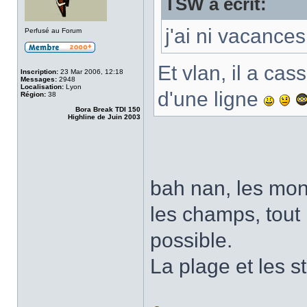
TSW a écrit:
j'ai ni vacances
Perfusé au Forum
Et vlan, il a ca
Inscription:
23 Mar 2006, 12:18
Messages:
2948
Localisation:
Lyon
d'une ligne
Région:
38
Bora Break TDI 150
Highline de Juin 2003
bah nan, les monu
les champs, tout
possible.
La plage et les s