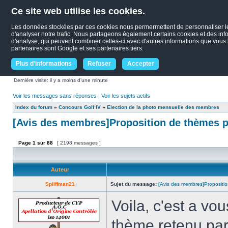
Ce site web utilise les cookies.
Les données stockées par ces cookies nous permermettent de personnaliser le c
d'analyser notre trafic. Nous partageons également certains cookies et des infor
d'analyse, qui peuvent combiner celles-ci avec d'autres informations que vous le
partenaires sont Google et ses partenaires tiers.
Plus d'informations
Refuser
Accepter
Dernière visite: il y a moins d’une minute
Voir les messages sans réponses
|
Voir les sujets actifs
Index du forum
»
Concours Golf IV
»
Election de la photo mensuelle des membres
[Avis des membres]Proposition de thèmes p
Page
1
sur
88
[ 2198 messages ]
Auteur
Spliffman21
Sujet du message:
[Avis des membres]Propositio
Voila, c'est a vou
thème retenu par 