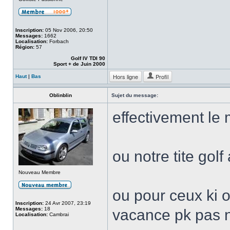
Inscription:
05 Nov 2006, 20:50
Messages:
1662
Localisation:
Forbach
Région:
57
Golf IV TDI 90
Sport + de Juin 2000
Hors ligne
Profil
Haut
|
Bas
Oblinblin
Sujet du message:
effectivement le
ou notre tite gol
Nouveau Membre
ou pour ceux ki o
Inscription:
24 Avr 2007, 23:19
Messages:
18
vacance pk pas no
Localisation:
Cambrai