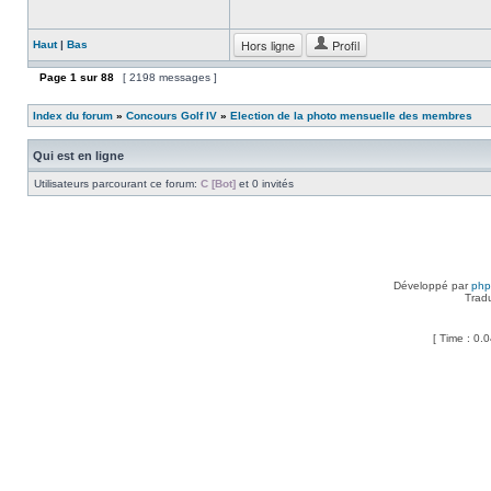
Hors ligne
Profil
Haut
|
Bas
Page
1
sur
88
[ 2198 messages ]
Index du forum
»
Concours Golf IV
»
Election de la photo mensuelle des membres
Qui est en ligne
Utilisateurs parcourant ce forum:
C [Bot]
et 0 invités
Développé par
ph
Trad
[ Time : 0.0