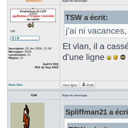
Spliffman21
Sujet du message:
TSW a écrit:
j'ai ni vacances,
VIP
Et vlan, il a cas
Inscription:
29 Jan 2006, 21:08
Messages:
3928
d'une ligne
Localisation:
21
Région:
21
Golf IV R32
R32 de Sep 2002
Hors ligne
Profil
Haut
|
Bas
TSW
Sujet du message:
Spliffman21 a écri