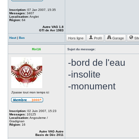
Inscription:
07 Jan 2007, 15:35
Messages:
3407
Localisation:
Anglet
Région:
64
Autre VAG 1.8
GTI de Avr 1983
Hors ligne
Profil
Garage
Sit
Haut
|
Bas
Riri16
Sujet du message:
-bord de l'eau
-insolite
-monument
J'passe tout mon temps ici
Inscription:
02 Juin 2007, 15:23
Messages:
10125
Localisation:
Angouleme /
Gradignan
Région:
16
Autre VAG Autre
Basis de Déc 2011