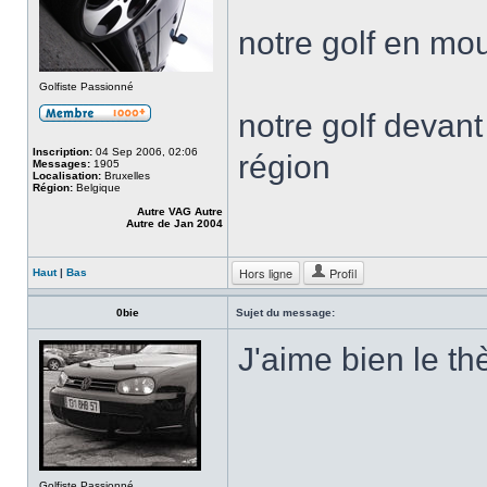
notre golf en m
Golfiste Passionné
notre golf devan
Inscription:
04 Sep 2006, 02:06
région
Messages:
1905
Localisation:
Bruxelles
Région:
Belgique
Autre VAG Autre
Autre de Jan 2004
Hors ligne
Profil
Haut
|
Bas
0bie
Sujet du message:
J'aime bien le 
Golfiste Passionné