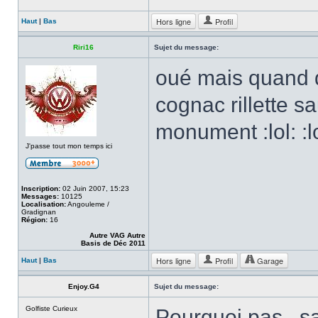
Hors ligne
Profil
Haut
|
Bas
Riri16
Sujet du message:
oué mais quand d
cognac rillette s
monument :lol: :lo
J'passe tout mon temps ici
Inscription:
02 Juin 2007, 15:23
Messages:
10125
Localisation:
Angouleme /
Gradignan
Région:
16
Autre VAG Autre
Basis de Déc 2011
Hors ligne
Profil
Garage
Haut
|
Bas
Enjoy.G4
Sujet du message:
Golfiste Curieux
Pourquoi pas , sa