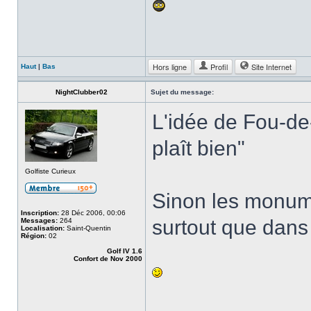
Hors ligne
Profil
Site Internet
Haut
|
Bas
NightClubber02
Sujet du message:
L'idée de Fou-de
plaît bien"
Golfiste Curieux
Sinon les monume
Inscription:
28 Déc 2006, 00:06
surtout que dans 
Messages:
264
Localisation:
Saint-Quentin
Région:
02
Golf IV 1.6
Confort de Nov 2000