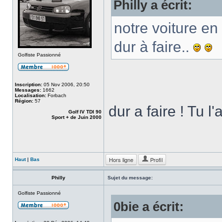
Philly a écrit:
notre voiture en
dur à faire..
Golfiste Passionné
Inscription:
05 Nov 2006, 20:50
Messages:
1662
Localisation:
Forbach
Région:
57
dur a faire ! Tu l
Golf IV TDI 90
Sport + de Juin 2000
Hors ligne
Profil
Haut
|
Bas
Philly
Sujet du message:
Golfiste Passionné
0bie a écrit: