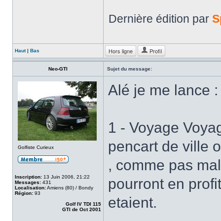
Dernière édition par
S
Hors ligne
Profil
Haut
|
Bas
Neo-GTI
Sujet du message:
Alé je me lance :
1 - Voyage Voyag
pencart de ville 
Golfiste Curieux
, comme pas mal 
Inscription:
13 Juin 2006, 21:22
pourront en profi
Messages:
431
Localisation:
Amiens (80) / Bondy
Région:
93
etaient.
Golf IV TDI 115
GTI de Oct 2001