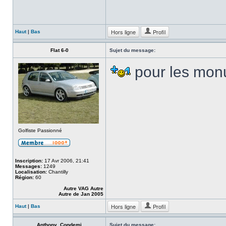
Hors ligne
Profil
Haut
|
Bas
Flat 6-0
Sujet du message:
pour les mo
Golfiste Passionné
Inscription:
17 Avr 2006, 21:41
Messages:
1249
Localisation:
Chantilly
Région:
60
Autre VAG Autre
Autre de Jan 2005
Hors ligne
Profil
Haut
|
Bas
Anthony_Condemi
Sujet du message: