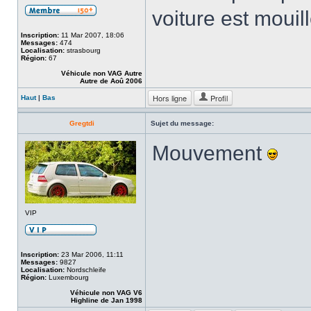
voiture est mouil
Inscription:
11 Mar 2007, 18:06
Messages:
474
Localisation:
strasbourg
Région:
67
Véhicule non VAG Autre
Autre de Aoû 2006
Hors ligne
Profil
Haut
|
Bas
Gregtdi
Sujet du message:
Mouvement
VIP
Inscription:
23 Mar 2006, 11:11
Messages:
9827
Localisation:
Nordschleife
Région:
Luxembourg
Véhicule non VAG V6
Highline de Jan 1998