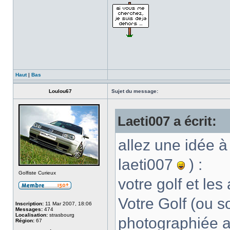
Haut
|
Bas
Loulou67
Sujet du message:
Laeti007 a écrit:
allez une idée à 
laeti007
) :
Golfiste Curieux
votre golf et le
Votre Golf (ou so
Inscription:
11 Mar 2007, 18:06
Messages:
474
Localisation:
strasbourg
photographiée a
Région:
67