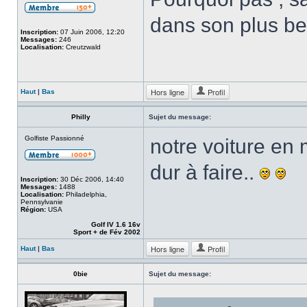
dans son plus be
Inscription:
07 Juin 2006, 12:20
Messages:
246
Localisation:
Creutzwald
Hors ligne
Profil
Haut
|
Bas
Philly
Sujet du message:
Golfiste Passionné
notre voiture en 
dur à faire..
Inscription:
30 Déc 2006, 14:40
Messages:
1488
Localisation:
Philadelphia,
Pennsylvanie
Région:
USA
Golf IV 1.6 16v
Sport + de Fév 2002
Hors ligne
Profil
Haut
|
Bas
0bie
Sujet du message: