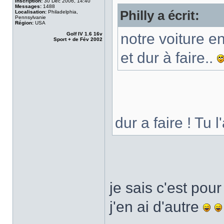
Inscription:
30 Déc 2006, 14:40
Messages:
1488
Philly a écrit:
Localisation:
Philadelphia,
Pennsylvanie
Région:
USA
notre voiture e
Golf IV 1.6 16v
Sport + de Fév 2002
et dur à faire..
dur a faire ! Tu 
je sais c'est pou
j'en ai d'autre