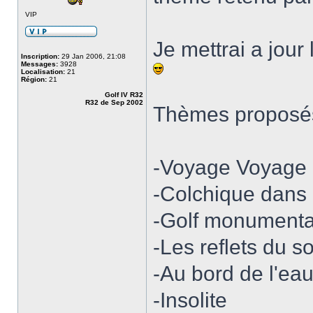
VIP
Je mettrai a jour
Inscription:
29 Jan 2006, 21:08
Messages:
3928
Localisation:
21
Région:
21
Golf IV R32
R32 de Sep 2002
Thèmes proposé
-Voyage Voyage
-Colchique dans 
-Golf monumenta
-Les reflets du so
-Au bord de l'ea
-Insolite