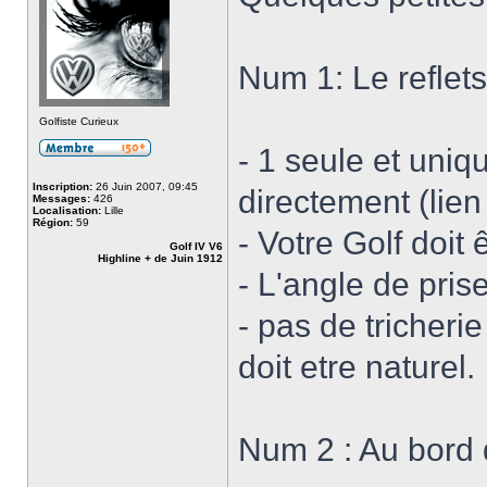
Num 1: Le reflets
Golfiste Curieux
- 1 seule et uniq
Inscription:
26 Juin 2007, 09:45
directement (lien
Messages:
426
Localisation:
Lille
Région:
59
- Votre Golf doit 
Golf IV V6
Highline + de Juin 1912
- L'angle de pris
- pas de tricherie
doit etre naturel.
Num 2 : Au bord 