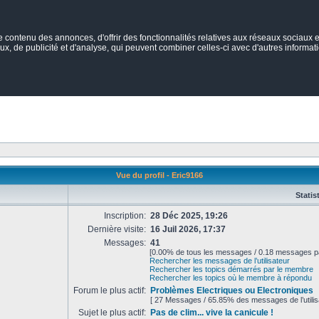
ontenu des annonces, d'offrir des fonctionnalités relatives aux réseaux sociaux et
ux, de publicité et d'analyse, qui peuvent combiner celles-ci avec d'autres informatio
Vue du profil - Eric9166
Statis
Inscription:
28 Déc 2025, 19:26
Dernière visite:
16 Juil 2026, 17:37
Messages:
41
[0.00% de tous les messages / 0.18 messages pa
Rechercher les messages de l’utilisateur
Rechercher les topics démarrés par le membre
Rechercher les topics où le membre à répondu
Forum le plus actif:
Problèmes Electriques ou Electroniques
[ 27 Messages / 65.85% des messages de l’utilis
Sujet le plus actif:
Pas de clim... vive la canicule !