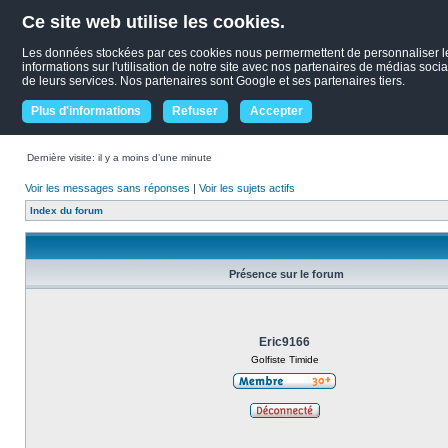
Ce site web utilise les cookies.
Les données stockées par ces cookies nous permermettent de personnaliser le c
informations sur l'utilisation de notre site avec nos partenaires de médias socia
de leurs services. Nos partenaires sont Google et ses partenaires tiers.
Plus d'informations
Refuser
Accepter
Dernière visite: il y a moins d’une minute
Voir les messages sans réponses
|
Voir les sujets actifs
Index du forum
Présence sur le forum
Eric9166
Golfiste Timide