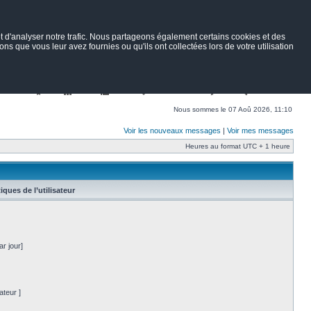
 d'analyser notre trafic. Nous partageons également certains cookies et des
ns que vous leur avez fournies ou qu'ils ont collectées lors de votre utilisation
Nav
Portail
Forum
Petites annonces
Wiki
Rechercher
Nous sommes le 07 Aoû 2026, 11:10
Voir les nouveaux messages
|
Voir mes messages
Heures au format UTC + 1 heure
tiques de l’utilisateur
r jour]
ateur ]