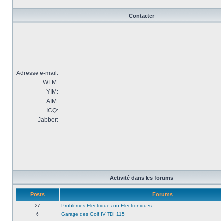
Contacter
Adresse e-mail:
WLM:
YIM:
AIM:
ICQ:
Jabber:
Activité dans les forums
Posts
Forums
27
Problèmes Electriques ou Electroniques
6
Garage des Golf IV TDI 115