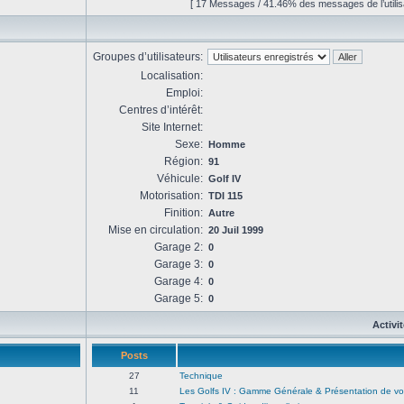
[ 17 Messages / 41.46% des messages de l’utilis
Groupes d’utilisateurs:
Localisation:
Emploi:
Centres d’intérêt:
Site Internet:
Sexe:
Homme
Région:
91
Véhicule:
Golf IV
Motorisation:
TDI 115
Finition:
Autre
Mise en circulation:
20 Juil 1999
Garage 2:
0
Garage 3:
0
Garage 4:
0
Garage 5:
0
Activi
Posts
27
Technique
11
Les Golfs IV : Gamme Générale & Présentation de vo