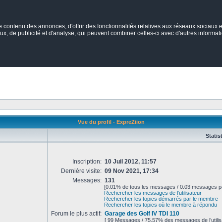
ontenu des annonces, d'offrir des fonctionnalités relatives aux réseaux sociaux et
ux, de publicité et d'analyse, qui peuvent combiner celles-ci avec d'autres informatio
Vue du profil - ExpreZiion
Statis
Inscription:
10 Juil 2012, 11:57
Dernière visite:
09 Nov 2021, 17:34
Messages:
131
[0.01% de tous les messages / 0.03 messages pa
Rechercher les messages de l’utilisateur
Rechercher les topics démarrés par le membre
Rechercher les topics où le membre à répondu
Forum le plus actif:
Garage des Golf IV TDI 110
[ 99 Messages / 75.57% des messages de l’utilis