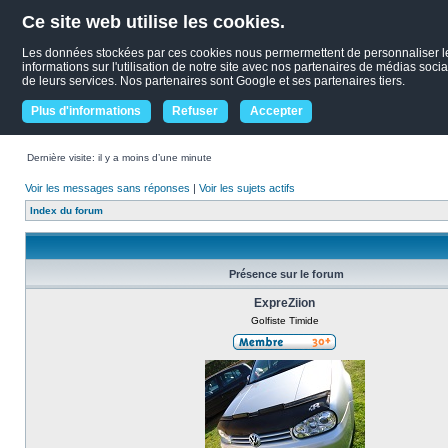
Ce site web utilise les cookies.
Les données stockées par ces cookies nous permermettent de personnaliser le c
informations sur l'utilisation de notre site avec nos partenaires de médias socia
de leurs services. Nos partenaires sont Google et ses partenaires tiers.
Plus d'informations
Refuser
Accepter
Dernière visite: il y a moins d’une minute
Voir les messages sans réponses
|
Voir les sujets actifs
Index du forum
Présence sur le forum
ExpreZiion
Golfiste Timide