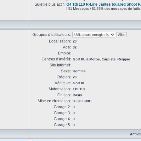
Sujet le plus actif:
G4 Tdi 110 R-Line Jantes touareg Shoot P.
[ 81 Messages / 61.83% des messages de l’utilis
Groupes d’utilisateurs:
Localisation:
28
Âge:
32
Emploi:
Centres d’intérêt:
Golf IV, la Motos, Carpiste, Reggae
Site Internet:
Sexe:
Homme
Région:
28
Véhicule:
Golf IV
Motorisation:
TDI 110
Finition:
Basis
Mise en circulation:
06 Juil 2001
Garage 2:
0
Garage 3:
0
Garage 4:
0
Garage 5:
0
Activi