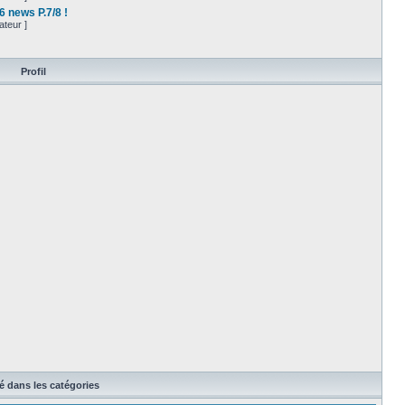
6 news P.7/8 !
ateur ]
Profil
té dans les catégories