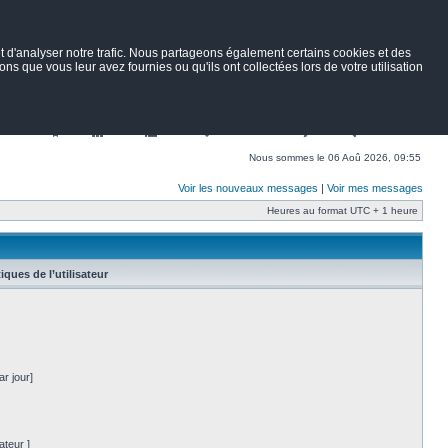
 d'analyser notre trafic. Nous partageons également certains cookies et des
ns que vous leur avez fournies ou qu'ils ont collectées lors de votre utilisation
Nav
Portail
Forum
Petites annonces
Wiki
Rechercher
Nous sommes le 06 Aoû 2026, 09:55
Voir les nouveaux messages
|
Voir mes messages
Heures au format UTC + 1 heure
tiques de l’utilisateur
r jour]
ateur ]