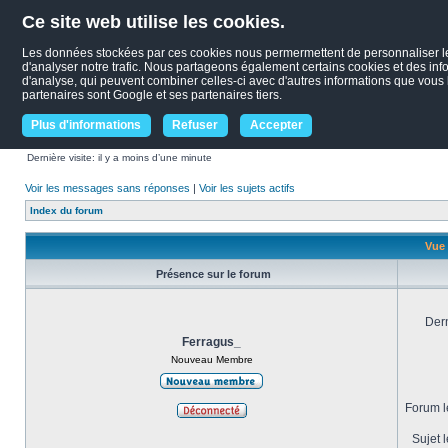
Ce site web utilise les cookies.
Les données stockées par ces cookies nous permermettent de personnaliser le c
d'analyser notre trafic. Nous partageons également certains cookies et des infor
d'analyse, qui peuvent combiner celles-ci avec d'autres informations que vous le
partenaires sont Google et ses partenaires tiers.
Plus d'informations
Refuser
Accepter
Dernière visite: il y a moins d’une minute
Voir les messages sans réponses
|
Voir les sujets actifs
Index du forum
Vue 
Présence sur le forum
Dern
Ferragus_
Nouveau Membre
Forum le
Sujet l