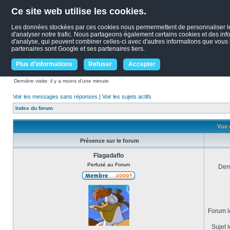
Ce site web utilise les cookies.
Les données stockées par ces cookies nous permermettent de personnaliser le c
d'analyser notre trafic. Nous partageons également certains cookies et des infor
d'analyse, qui peuvent combiner celles-ci avec d'autres informations que vous le
partenaires sont Google et ses partenaires tiers.
Plus d'informations
Refuser
Accepter
Dernière visite: il y a moins d’une minute
Voir les messages sans réponses
|
Voir les sujets actifs
Index du forum
Vue 
Présence sur le forum
Flagadaflo
Perfusé au Forum
Dern
Forum le
Sujet l