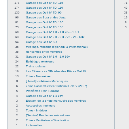
178
Garage des Golf IV TDI 115
71
174
Garage des Golf IV TDI 110
49
130
Garage des Golf IV TDI 90
33
96
Garage des Bora et des Jetta
19
81
Garage des Golf IV TDI 100
8
73
Garage des Golf IV TDI 150
3
68
Garage des Golf IV 1.8 - 1.8 20v - 1.8 T
63
Garage des Golf IV 2.0 - 2.3 - V5 - V6 - R32
54
Garage des Golf IV SDI
36
Meetings, rencards régionaux & internationaux
35
Rencontres entre membres
31
Garage des Golf IV 1.6 - 1.6 16v
24
Esthétique extérieure
22
Trains roulants
16
Les Références Officielles des Pièces Golf IV
13
Tutos - Mécanique
8
[Diesel] Problèmes Mécaniques
6
2eme Rassemblement National Golf IV (2007)
5
Problèmes Train Roulant
4
Garage des Golf IV 1.4 16v
3
Election de la photo mensuelle des membres
2
Accessoires Intérieurs
2
Tutos - Intérieur
2
[Général] Problèmes mécaniques
2
Tutos - Ventilation - Climatisation
1
Inclassables