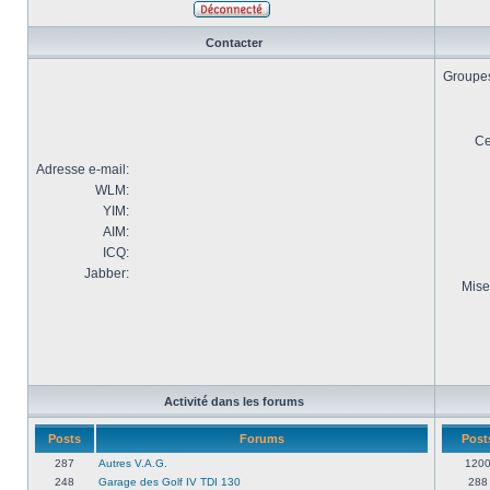
Contacter
Groupes 
Ce
Adresse e-mail:
WLM:
YIM:
AIM:
ICQ:
Jabber:
Mise
Activité dans les forums
Posts
Forums
Post
287
Autres V.A.G.
120
248
Garage des Golf IV TDI 130
288