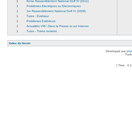
1
6ème Rassemblement National Golf IV (2011)
1
Problèmes Electriques ou Electroniques
1
1er Rassemblement National Golf IV (2006)
1
Tutos - Extérieur
1
Problèmes Extérieurs
1
Actualités VW ! Dans la Presse et sur Internet
1
Tutos - Trains roulants
Index du forum
Développé par
ph
Trad
[ Time : 0.1