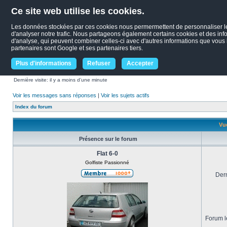
Ce site web utilise les cookies.
Les données stockées par ces cookies nous permermettent de personnaliser le c
d'analyser notre trafic. Nous partageons également certains cookies et des infor
d'analyse, qui peuvent combiner celles-ci avec d'autres informations que vous le
partenaires sont Google et ses partenaires tiers.
Plus d'informations
Refuser
Accepter
Dernière visite: il y a moins d’une minute
Voir les messages sans réponses
|
Voir les sujets actifs
Index du forum
Vue
Présence sur le forum
Flat 6-0
Golfiste Passionné
Dern
Forum le