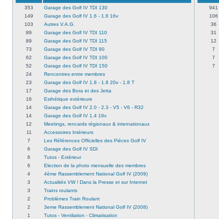
353
Garage des Golf IV TDI 130
941
149
Garage des Golf IV 1.6 - 1.6 16v
106
103
Autres V.A.G.
36
89
Garage des Golf IV TDI 110
31
89
Garage des Golf IV TDI 115
12
73
Garage des Golf IV TDI 90
7
62
Garage des Golf IV TDI 100
7
52
Garage des Golf IV TDI 150
7
24
Rencontres entre membres
23
Garage des Golf IV 1.8 - 1.8 20v - 1.8 T
17
Garage des Bora et des Jetta
16
Esthétique extérieure
14
Garage des Golf IV 2.0 - 2.3 - V5 - V6 - R32
14
Garage des Golf IV 1.4 16v
12
Meetings, rencards régionaux & internationaux
11
Accessoires Intérieurs
7
Les Références Officielles des Pièces Golf IV
6
Garage des Golf IV SDI
6
Tutos - Extérieur
6
Election de la photo mensuelle des membres
4
4ème Rassemblement National Golf IV (2009)
3
Actualités VW ! Dans la Presse et sur Internet
3
Trains roulants
2
Problèmes Train Roulant
2
3eme Rassemblement National Golf IV (2008)
1
Tutos - Ventilation - Climatisation