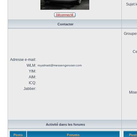
Sujet l
Contacter
Groupes 
Ce
Adresse e-mail:
WLM:
royalmatt@messengeruser.com
YIM:
AIM:
ICQ:
Jabber:
Mise
Activité dans les forums
Posts
Forums
Post