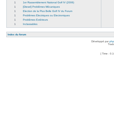
1
1er Rassemblement National Golf IV (2006)
1
[Diesel] Problèmes Mécaniques
1
Election de la Plus Belle Golf IV du Forum
1
Problèmes Electriques ou Electroniques
1
Problèmes Extérieurs
1
Inclassables
Index du forum
Développé par
ph
Trad
[ Time : 0.1