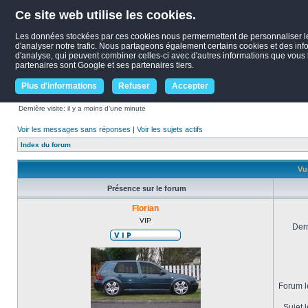
Ce site web utilise les cookies.
Les données stockées par ces cookies nous permermettent de personnaliser le c
d'analyser notre trafic. Nous partageons également certains cookies et des infor
d'analyse, qui peuvent combiner celles-ci avec d'autres informations que vous le
partenaires sont Google et ses partenaires tiers.
Plus d'informations
Refuser
Accepter
Dernière visite: il y a moins d’une minute
Voir les messages sans réponses
|
Voir les sujets actifs
Index du forum
Vue
Présence sur le forum
Florian
VIP
Dern
Forum le
Sujet l