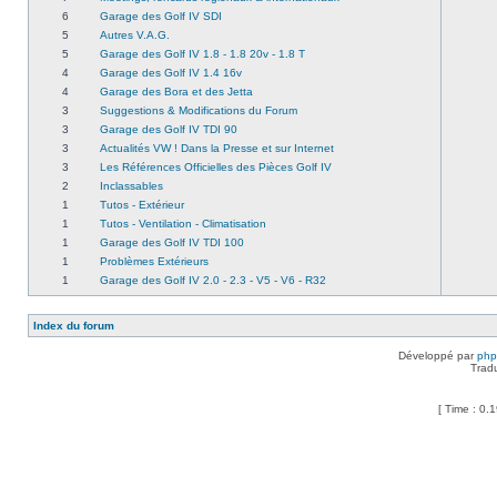
6
Garage des Golf IV SDI
5
Autres V.A.G.
5
Garage des Golf IV 1.8 - 1.8 20v - 1.8 T
4
Garage des Golf IV 1.4 16v
4
Garage des Bora et des Jetta
3
Suggestions & Modifications du Forum
3
Garage des Golf IV TDI 90
3
Actualités VW ! Dans la Presse et sur Internet
3
Les Références Officielles des Pièces Golf IV
2
Inclassables
1
Tutos - Extérieur
1
Tutos - Ventilation - Climatisation
1
Garage des Golf IV TDI 100
1
Problèmes Extérieurs
1
Garage des Golf IV 2.0 - 2.3 - V5 - V6 - R32
Index du forum
Développé par
ph
Trad
[ Time : 0.1