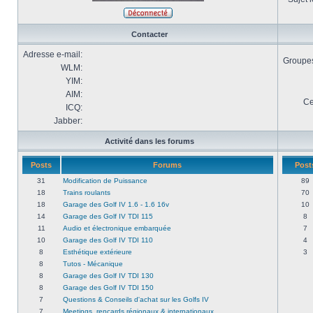
Contacter
Adresse e-mail:
Groupes 
WLM:
YIM:
AIM:
Ce
ICQ:
Jabber:
Activité dans les forums
Posts
Forums
Post
31
Modification de Puissance
89
18
Trains roulants
70
18
Garage des Golf IV 1.6 - 1.6 16v
10
14
Garage des Golf IV TDI 115
8
11
Audio et électronique embarquée
7
10
Garage des Golf IV TDI 110
4
8
Esthétique extérieure
3
8
Tutos - Mécanique
8
Garage des Golf IV TDI 130
8
Garage des Golf IV TDI 150
7
Questions & Conseils d'achat sur les Golfs IV
7
Meetings, rencards régionaux & internationaux