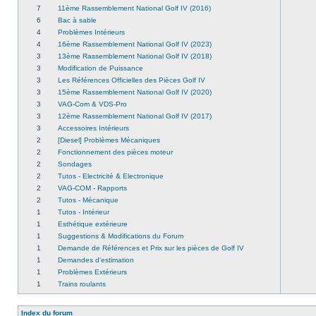
7
11ème Rassemblement National Golf IV (2016)
6
Bac à sable
4
Problèmes Intérieurs
4
16ème Rassemblement National Golf IV (2023)
3
13ème Rassemblement National Golf IV (2018)
3
Modification de Puissance
3
Les Références Officielles des Pièces Golf IV
3
15ème Rassemblement National Golf IV (2020)
3
VAG-Com & VDS-Pro
3
12ème Rassemblement National Golf IV (2017)
3
Accessoires Intérieurs
2
[Diesel] Problèmes Mécaniques
2
Fonctionnement des pièces moteur
2
Sondages
2
Tutos - Electricité & Electronique
2
VAG-COM - Rapports
2
Tutos - Mécanique
1
Tutos - Intérieur
1
Esthétique extérieure
1
Suggestions & Modifications du Forum
1
Demande de Références et Prix sur les pièces de Golf IV
1
Demandes d'estimation
1
Problèmes Extérieurs
1
Trains roulants
Index du forum