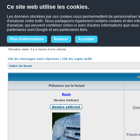
Ce site web utilise les cookies.
Les données stockées par ces cookies nous permermettent de personnaliser le c
d'analyser notre trafic. Nous partageons également certains cookies et des infor
d'analyse, qui peuvent combiner celles-ci avec d'autres informations que vous le
partenaires sont Google et ses partenaires tiers.
Plus d'informations
Refuser
Accepter
Dernière visite: il y a moins d’une minute
Voir les messages sans réponses
|
Voir les sujets actifs
Index du forum
Vu
Présence sur le forum
flosh
Membre Addicted
Dern
Forum le