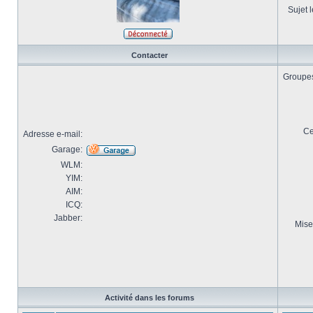
Sujet l
Contacter
Groupes 
Ce
Adresse e-mail:
Garage:
WLM:
YIM:
AIM:
ICQ:
Jabber:
Mise
Activité dans les forums