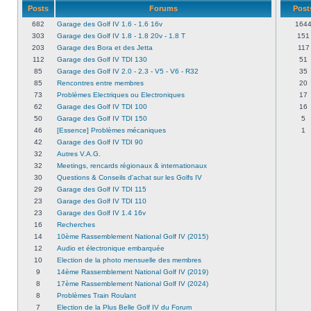
Posts
Forums
Post
682
Garage des Golf IV 1.6 - 1.6 16v
164
303
Garage des Golf IV 1.8 - 1.8 20v - 1.8 T
151
203
Garage des Bora et des Jetta
117
112
Garage des Golf IV TDI 130
51
85
Garage des Golf IV 2.0 - 2.3 - V5 - V6 - R32
35
85
Rencontres entre membres
20
73
Problèmes Electriques ou Electroniques
17
62
Garage des Golf IV TDI 100
16
50
Garage des Golf IV TDI 150
5
46
[Essence] Problèmes mécaniques
1
42
Garage des Golf IV TDI 90
32
Autres V.A.G.
32
Meetings, rencards régionaux & internationaux
30
Questions & Conseils d'achat sur les Golfs IV
29
Garage des Golf IV TDI 115
23
Garage des Golf IV TDI 110
23
Garage des Golf IV 1.4 16v
16
Recherches
14
10ème Rassemblement National Golf IV (2015)
12
Audio et électronique embarquée
10
Election de la photo mensuelle des membres
9
14ème Rassemblement National Golf IV (2019)
8
17ème Rassemblement National Golf IV (2024)
8
Problèmes Train Roulant
7
Election de la Plus Belle Golf IV du Forum