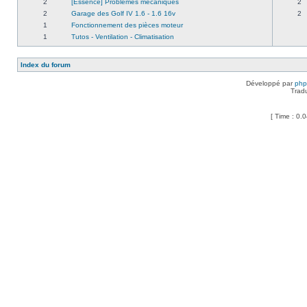
2
[Essence] Problèmes mécaniques
2
2
Garage des Golf IV 1.6 - 1.6 16v
2
1
Fonctionnement des pièces moteur
1
Tutos - Ventilation - Climatisation
Index du forum
Développé par
ph
Trad
[ Time : 0.0