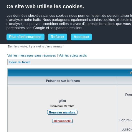
Ce site web utilise les cookies.
Les données stockées par ces cookies nous permermettent de personnaliser le c
d'analyser notre trafic. Nous partageons également certains cookies et des infor
d'analyse, qui peuvent combiner celles-ci avec d'autres informations que vous le
partenaires sont Google et ses partenaires tiers.
Plus d'informations
Refuser
Accepter
Dernière visite: il y a moins d’une minute
Voir les messages sans réponses
|
Voir les sujets actifs
Index du forum
V
Présence sur le forum
Dern
g4m
Nouveau Membre
Forum le
Sujet l