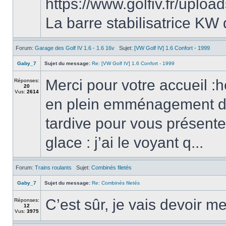
https://www.golfiv.fr/up
La barre stabilisatrice KW 
Forum:
Garage des Golf IV 1.6 - 1.6 16v
Sujet:
[VW Golf IV] 1.6 Confort - 1999
Gaby_7
Sujet du message:
Re: [VW Golf IV] 1.6 Confort - 1999
Merci pour votre accueil :h
Réponses:
20
Vus:
2614
en plein emménagement da
tardive pour vous présente
glace : j’ai le voyant q...
Forum:
Trains roulants
Sujet:
Combinés filetés
Gaby_7
Sujet du message:
Re: Combinés filetés
C’est sûr, je vais devoir m
Réponses:
12
Vus:
3975