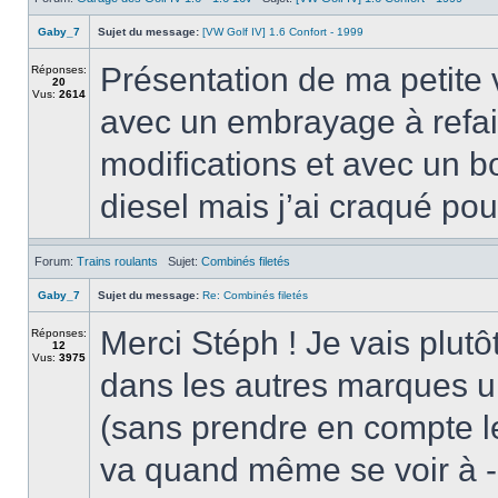
Gaby_7
Sujet du message:
[VW Golf IV] 1.6 Confort - 1999
Présentation de ma petite 
Réponses:
20
Vus:
2614
avec un embrayage à refair
modifications et avec un b
diesel mais j’ai craqué pour
Forum:
Trains roulants
Sujet:
Combinés filetés
Gaby_7
Sujet du message:
Re: Combinés filetés
Merci Stéph ! Je vais plutô
Réponses:
12
Vus:
3975
dans les autres marques u
(sans prendre en compte l
va quand même se voir à 