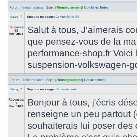
Forum:
Trains roulants
Sujet:
[Renseignement]
Combinés filetés
Gaby_7
Sujet du message:
Combinés filetés
Salut à tous, J’aimerais c
Réponses:
12
Vus:
3975
que pensez-vous de la mar
performance-shop.fr Voici l
suspension-volkswagen-gol
Forum:
Trains roulants
Sujet:
[Renseignement]
Rabaissement
Gaby_7
Sujet du message:
Rabaissement
Bonjour à tous, j'écris dé
Réponses:
1
Vus:
1686
renseigne un peu partout (
souhaiterais lui poser des