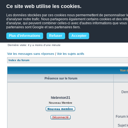
Ce site web utilise les cookies.
Les données stockées par ces cookies nous permermettent de personnaliser le c
d'analyser notre trafic. Nous partageons également certains cookies et des infor
d'analyse, qui peuvent combiner celles-ci avec d'autres informations que vous le
partenaires sont Google et ses partenaires tiers.
Plus d'informations
Refuser
Accepter
Dernière visite: il y a moins d’une minute
Voir les messages sans réponses
|
Voir les sujets actifs
Index du forum
Vue d
Présence sur le forum
Dern
hlebreton31
Nouveau Membre
Forum le
Sujet l