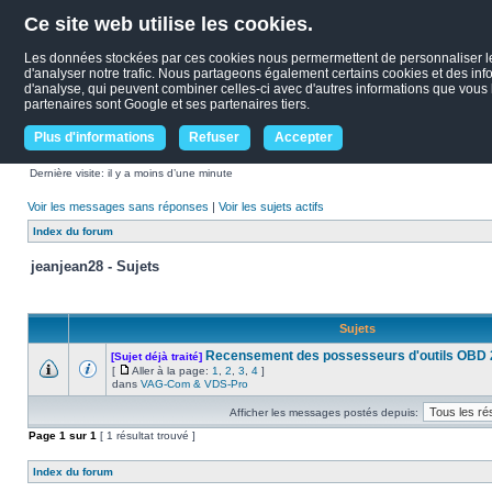
Ce site web utilise les cookies.
Les données stockées par ces cookies nous permermettent de personnaliser le c
d'analyser notre trafic. Nous partageons également certains cookies et des infor
d'analyse, qui peuvent combiner celles-ci avec d'autres informations que vous le
partenaires sont Google et ses partenaires tiers.
Plus d'informations
Refuser
Accepter
Dernière visite: il y a moins d’une minute
Voir les messages sans réponses
|
Voir les sujets actifs
Index du forum
jeanjean28 - Sujets
Sujets
Recensement des possesseurs d'outils OBD
[Sujet déjà traité]
[
Aller à la page:
1
,
2
,
3
,
4
]
dans
VAG-Com & VDS-Pro
Afficher les messages postés depuis:
Page
1
sur
1
[ 1 résultat trouvé ]
Index du forum