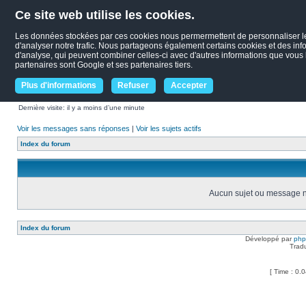
Ce site web utilise les cookies.
Les données stockées par ces cookies nous permermettent de personnaliser le c
d'analyser notre trafic. Nous partageons également certains cookies et des infor
d'analyse, qui peuvent combiner celles-ci avec d'autres informations que vous le
partenaires sont Google et ses partenaires tiers.
Plus d'informations
Refuser
Accepter
Dernière visite: il y a moins d’une minute
Voir les messages sans réponses
|
Voir les sujets actifs
Index du forum
Aucun sujet ou message ne
Index du forum
Développé par
ph
Trad
[ Time : 0.0