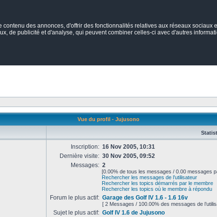
ontenu des annonces, d'offrir des fonctionnalités relatives aux réseaux sociaux et
ux, de publicité et d'analyse, qui peuvent combiner celles-ci avec d'autres informatio
Vue du profil - Jujusono
Statis
Inscription:
16 Nov 2005, 10:31
Dernière visite:
30 Nov 2005, 09:52
Messages:
2
[0.00% de tous les messages / 0.00 messages pa
Rechercher les messages de l’utilisateur
Rechercher les topics démarrés par le membre
Rechercher les topics où le membre à répondu
Forum le plus actif:
Garage des Golf IV 1.6 - 1.6 16v
[ 2 Messages / 100.00% des messages de l’utilis
Sujet le plus actif:
Golf IV 1.6 de Jujusono