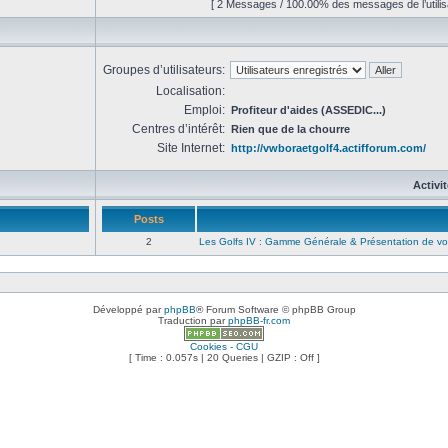
[ 2 Messages / 100.00% des messages de l’utilis
Groupes d’utilisateurs:
Localisation:
Emploi:
Profiteur d'aides (ASSEDIC...)
Centres d’intérêt:
Rien que de la chourre
Site Internet:
http://vwboraetgolf4.actifforum.com/
Activi
Posts
2
Les Golfs IV : Gamme Générale & Présentation de vo
Développé par
phpBB
® Forum Software © phpBB Group
Traduction par
phpBB-fr.com
Cookies - CGU
[ Time : 0.057s | 20 Queries | GZIP : Off ]