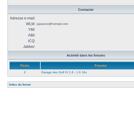
Contacter
Adresse e-mail:
WLM:
jujusono@hotmail.com
YIM:
AIM:
ICQ:
Jabber:
Activité dans les forums
Posts
Forums
2
Garage des Golf IV 1.6 - 1.6 16v
Index du forum