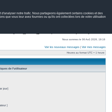
 d'analyser notre trafic. Nous partageons également certains cookies et des
ns que vous leur avez fournies ou qu'ils ont collectées lors de votre utilisation
Nav
Portail
Forum
Petites annonces
Wiki
Rechercher
Nous sommes le 06 Aoû 2026, 19:16
Voir les nouveaux messages
|
Voir mes messages
Heures au format UTC + 1 heure
tiques de l’utilisateur
r jour]
ateur ]