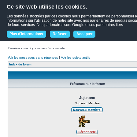
Ce site web utilise les cookies.
Les données stockées par ces cookies nous permermettent de personnaliser le c
informations sur l'utilisation de notre site avec nos partenaires de médias socia
de leurs services. Nos partenaires sont Google et ses partenaires tiers.
Plus d'informations
Refuser
Accepter
Dernière visite: il y a moins d’une minute
Voir les messages sans réponses
|
Voir les sujets actifs
Index du forum
Présence sur le forum
Jujusono
Nouveau Membre