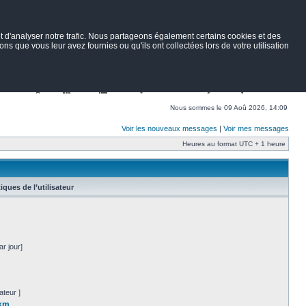
 d'analyser notre trafic. Nous partageons également certains cookies et des
ns que vous leur avez fournies ou qu'ils ont collectées lors de votre utilisation
Nav
Portail
Forum
Petites annonces
Wiki
Rechercher
Nous sommes le 09 Aoû 2026, 14:09
Voir les nouveaux messages
|
Voir mes messages
Heures au format UTC + 1 heure
tiques de l’utilisateur
r jour]
ateur ]
0km