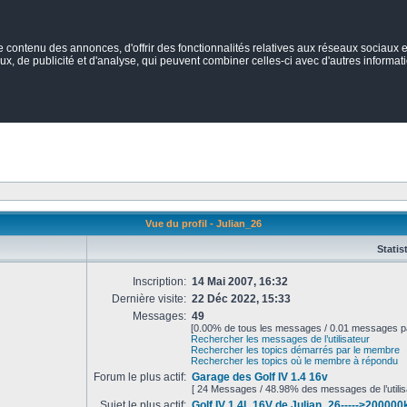
ontenu des annonces, d'offrir des fonctionnalités relatives aux réseaux sociaux et
ux, de publicité et d'analyse, qui peuvent combiner celles-ci avec d'autres informatio
Vue du profil - Julian_26
Statis
Inscription:
14 Mai 2007, 16:32
Dernière visite:
22 Déc 2022, 15:33
Messages:
49
[0.00% de tous les messages / 0.01 messages pa
Rechercher les messages de l’utilisateur
Rechercher les topics démarrés par le membre
Rechercher les topics où le membre à répondu
Forum le plus actif:
Garage des Golf IV 1.4 16v
[ 24 Messages / 48.98% des messages de l’utilis
Sujet le plus actif:
Golf IV 1.4L 16V de Julian_26----->20000