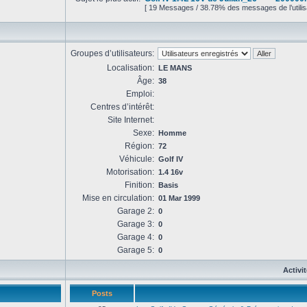
[ 19 Messages / 38.78% des messages de l’utilis
Groupes d’utilisateurs:
Localisation:
LE MANS
Âge:
38
Emploi:
Centres d’intérêt:
Site Internet:
Sexe:
Homme
Région:
72
Véhicule:
Golf IV
Motorisation:
1.4 16v
Finition:
Basis
Mise en circulation:
01 Mar 1999
Garage 2:
0
Garage 3:
0
Garage 4:
0
Garage 5:
0
Activi
Posts