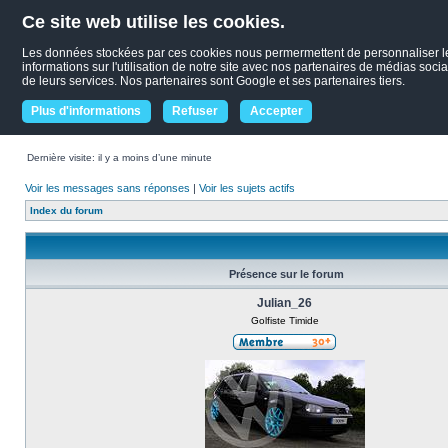
Ce site web utilise les cookies.
Les données stockées par ces cookies nous permermettent de personnaliser le c
informations sur l'utilisation de notre site avec nos partenaires de médias socia
de leurs services. Nos partenaires sont Google et ses partenaires tiers.
Plus d'informations
Refuser
Accepter
Dernière visite: il y a moins d’une minute
Voir les messages sans réponses
|
Voir les sujets actifs
Index du forum
Présence sur le forum
Julian_26
Golfiste Timide