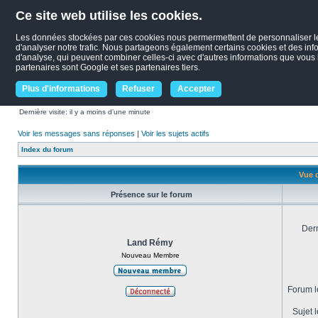
Ce site web utilise les cookies.
Les données stockées par ces cookies nous permermettent de personnaliser le c
d'analyser notre trafic. Nous partageons également certains cookies et des infor
d'analyse, qui peuvent combiner celles-ci avec d'autres informations que vous le
partenaires sont Google et ses partenaires tiers.
Plus d'informations
Refuser
Accepter
Dernière visite: il y a moins d’une minute
Voir les messages sans réponses
|
Voir les sujets actifs
Index du forum
Vue 
Présence sur le forum
Dern
Land Rémy
Nouveau Membre
Forum le
Sujet l