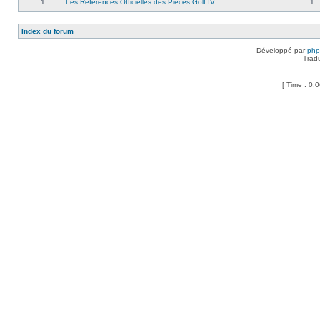
1
Les Références Officielles des Pièces Golf IV
1
Index du forum
Développé par
ph
Trad
[ Time : 0.0