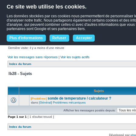
Ce site web utilise les cookies.
Les données stockées par ces cookies nous permermettent de personnaliser le c
d'analyser notre trafic. Nous partageons également certains cookies et des infor
d'analyse, qui peuvent combiner celles-ci avec d'autres informations que vous le
partenaires sont Google et ses partenaires tiers.
Plus d'informations
Refuser
Accepter
Dernière visite: il y a moins d’une minute
Voir les messages sans réponses
|
Voir les sujets actifs
Index du forum
lb28 - Sujets
Sujets
sonde de temperature / calculateur ?
[Problème]
dans
[Général] Problèmes mécaniques
Afficher les messages postés depuis:
Page
1
sur
1
[ 1 résultat trouvé ]
Index du forum
Développé par
ph