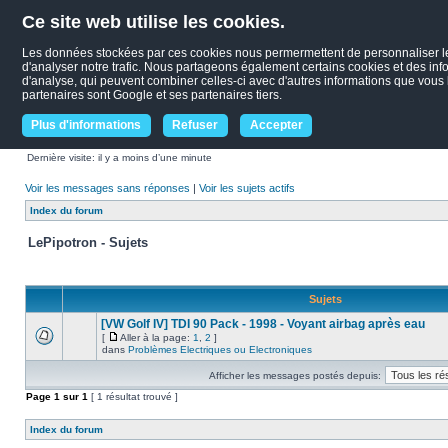
Ce site web utilise les cookies.
Les données stockées par ces cookies nous permermettent de personnaliser le c
d'analyser notre trafic. Nous partageons également certains cookies et des infor
d'analyse, qui peuvent combiner celles-ci avec d'autres informations que vous le
partenaires sont Google et ses partenaires tiers.
Plus d'informations
Refuser
Accepter
Dernière visite: il y a moins d’une minute
Voir les messages sans réponses
|
Voir les sujets actifs
Index du forum
LePipotron - Sujets
Sujets
[VW Golf IV] TDI 90 Pack - 1998 - Voyant airbag après eau
[
Aller à la page:
1
,
2
]
dans
Problèmes Electriques ou Electroniques
Afficher les messages postés depuis:
Page
1
sur
1
[ 1 résultat trouvé ]
Index du forum