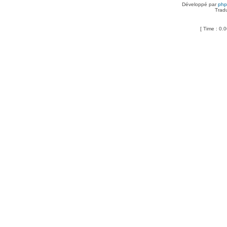
Développé par
ph
Trad
[ Time : 0.0