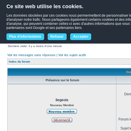
Ce site web utilise les cookies.
Les données stockées par ces cookies nous permermettent de personnaliser le c
d'analyser notre trafic. Nous partageons également certains cookies et des infor
d'analyse, qui peuvent combiner celles-ci avec d'autres informations que vous le
partenaires sont Google et ses partenaires tiers.
Plus d'informations
Refuser
Accepter
Dernière visite: il y a moins d’une minute
Voir les messages sans réponses
|
Voir les sujets actifs
Index du forum
Vue
Présence sur le forum
Dern
liegeois
Nouveau Membre
Forum le
Sujet l