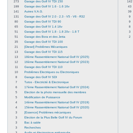
273
Garage des Golf IV TDI 150
142
199
Garage des Golf IV 1.6 - 1.6 16v
43
141
Autres V.A.G.
39
131
Garage des Golf IV 2.0 - 2.3 - V5 - V6 - R32
9
80
Garage des Golf IV TDI 90
9
65
Garage des Golf IV 1.4 16v
8
51
Garage des Golf IV 1.8 - 1.8 20v - 1.8 T
3
51
Garage des Bora et des Jetta
2
35
Garage des Golf IV TDI 100
21
[Diesel] Problèmes Mécaniques
13
Garage des Golf IV TDI 115
13
18ème Rassemblement National Golf IV (2025)
12
16ème Rassemblement National Golf IV (2023)
11
Garage des Golf IV TDI 110
10
Problèmes Electriques ou Electroniques
8
Garage des Golf IV SDI
7
Tutos - Electricité & Electronique
6
17ème Rassemblement National Golf IV (2024)
5
Election de la photo mensuelle des membres
5
Modification de Puissance
4
14ème Rassemblement National Golf IV (2019)
4
15ème Rassemblement National Golf IV (2020)
3
[Essence] Problèmes mécaniques
3
Election de la Plus Belle Golf IV du Forum
3
Bac à sable
3
Recherches
3
Audio et électronique embarquée