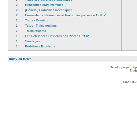
2
Rencontres entre membres
2
[Général] Problèmes mécaniques
2
Demande de Références et Prix sur les pièces de Golf IV
1
Tutos - Extérieur
1
Tutos - Trains roulants
1
Trains roulants
1
Les Références Officielles des Pièces Golf IV
1
Sondages
1
Problèmes Extérieurs
Index du forum
Développé par
ph
Trad
[ Time : 0.0