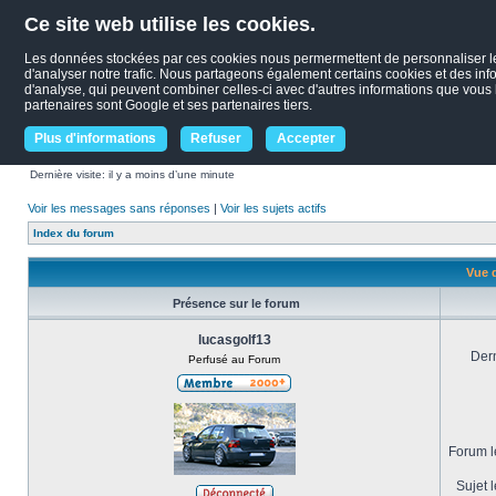
Ce site web utilise les cookies.
Les données stockées par ces cookies nous permermettent de personnaliser le c
d'analyser notre trafic. Nous partageons également certains cookies et des infor
d'analyse, qui peuvent combiner celles-ci avec d'autres informations que vous le
partenaires sont Google et ses partenaires tiers.
Plus d'informations
Refuser
Accepter
Dernière visite: il y a moins d’une minute
Voir les messages sans réponses
|
Voir les sujets actifs
Index du forum
Vue d
Présence sur le forum
lucasgolf13
Dern
Perfusé au Forum
Forum le
Sujet l