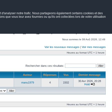
 d'analyser notre trafic. Nous partageons également certains cookies et des
ns que vous leur avez fournies ou qu'ils ont collectées lors de votre utilisation
Nav
Portail
Forum
Petites annonces
Wiki
Rechercher
Nous sommes le 08 Aoû 2026, 12:49
Voir les nouveaux messages
|
Voir mes messages
Heures au format UTC + 1 heure
Rechercher dans ces résultats:
Auteur
Réponses
Vus
Dernier message
30 Avr 2026, 20:28
manu1979
4
1502
Hold
Heures au format UTC + 1 heure