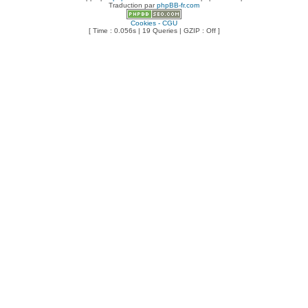
Traduction par
phpBB-fr.com
Cookies - CGU
[ Time : 0.056s | 19 Queries | GZIP : Off ]