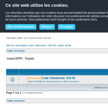
Ce site web utilise les cookies.
Les données stockées par ces cookies nous permermettent de personnaliser le c
informations sur l'utilisation de notre site avec nos partenaires de médias socia
de leurs services. Nos partenaires sont Google et ses partenaires tiers.
Plus d'informations
Refuser
Accepter
Dernière visite: il y a moins d’une minute
Voir les messages sans réponses
|
Voir les sujets actifs
Index du forum
manu1979 - Sujets
Code Climatronic 318 00
[Problème]
dans
Problèmes Electriques ou Electroniques
Afficher les
Page
1
sur
1
[ 1 résultat trouvé ]
Index du forum