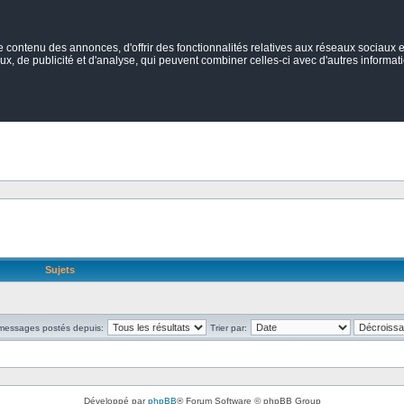
ontenu des annonces, d'offrir des fonctionnalités relatives aux réseaux sociaux et
ux, de publicité et d'analyse, qui peuvent combiner celles-ci avec d'autres informatio
Sujets
 messages postés depuis:
Trier par:
Développé par
phpBB
® Forum Software © phpBB Group