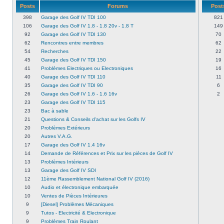
Posts
Forums
Post
398
Garage des Golf IV TDI 100
821
106
Garage des Golf IV 1.8 - 1.8 20v - 1.8 T
149
92
Garage des Golf IV TDI 130
70
62
Rencontres entre membres
62
54
Recherches
22
45
Garage des Golf IV TDI 150
19
41
Problèmes Electriques ou Electroniques
16
40
Garage des Golf IV TDI 110
11
35
Garage des Golf IV TDI 90
6
26
Garage des Golf IV 1.6 - 1.6 16v
2
23
Garage des Golf IV TDI 115
23
Bac à sable
21
Questions & Conseils d'achat sur les Golfs IV
20
Problèmes Extérieurs
20
Autres V.A.G.
17
Garage des Golf IV 1.4 16v
14
Demande de Références et Prix sur les pièces de Golf IV
13
Problèmes Intérieurs
13
Garage des Golf IV SDI
12
11ème Rassemblement National Golf IV (2016)
10
Audio et électronique embarquée
10
Ventes de Pièces Intérieures
9
[Diesel] Problèmes Mécaniques
9
Tutos - Electricité & Electronique
9
Problèmes Train Roulant