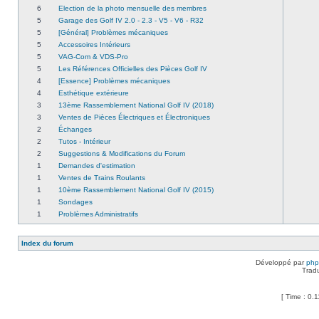
6
Election de la photo mensuelle des membres
5
Garage des Golf IV 2.0 - 2.3 - V5 - V6 - R32
5
[Général] Problèmes mécaniques
5
Accessoires Intérieurs
5
VAG-Com & VDS-Pro
5
Les Références Officielles des Pièces Golf IV
4
[Essence] Problèmes mécaniques
4
Esthétique extérieure
3
13ème Rassemblement National Golf IV (2018)
3
Ventes de Pièces Électriques et Électroniques
2
Échanges
2
Tutos - Intérieur
2
Suggestions & Modifications du Forum
1
Demandes d'estimation
1
Ventes de Trains Roulants
1
10ème Rassemblement National Golf IV (2015)
1
Sondages
1
Problèmes Administratifs
Index du forum
Développé par
ph
Trad
[ Time : 0.