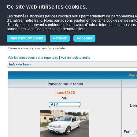
Ce site web utilise les cookies.
Les données stockées par ces cookies nous permermettent de personnaliser le c
d'analyser notre trafic. Nous partageons également certains cookies et des infor
d'analyse, qui peuvent combiner celles-ci avec d'autres informations que vous le
partenaires sont Google et ses partenaires tiers.
Plus d'informations
Refuser
Accepter
Dernière visite: il y a moins d’une minute
Voir les messages sans réponses
|
Voir les sujets actifs
Index du forum
Vue 
Présence sur le forum
manu44320
VIP
Dern
Forum le