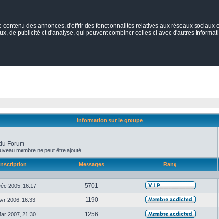
ontenu des annonces, d'offrir des fonctionnalités relatives aux réseaux sociaux et
ux, de publicité et d'analyse, qui peuvent combiner celles-ci avec d'autres informatio
Information sur le groupe
 du Forum
uveau membre ne peut être ajouté.
Inscription
Messages
Rang
5701
éc 2005, 16:17
1190
vr 2006, 16:33
1256
ar 2007, 21:30