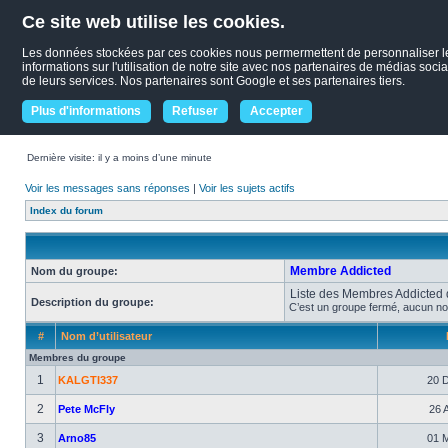
Ce site web utilise les cookies.
Les données stockées par ces cookies nous permermettent de personnaliser le c
informations sur l'utilisation de notre site avec nos partenaires de médias socia
de leurs services. Nos partenaires sont Google et ses partenaires tiers.
Plus d'informations
Refuser
Accepter
Dernière visite: il y a moins d’une minute
Voir les messages sans réponses
|
Voir les sujets actifs
Index du forum
Membre Addicted
Nom du groupe:
Liste des Membres Addicted
Description du groupe:
C’est un groupe fermé, aucun no
#
Nom d’utilisateur
Membres du groupe
1
KALGTI337
20 D
2
Pete McFly
26 A
3
Arno85
01 M