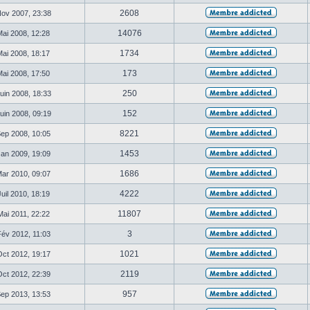
2608
ov 2007, 23:38
14076
ai 2008, 12:28
1734
ai 2008, 18:17
173
ai 2008, 17:50
250
uin 2008, 18:33
152
uin 2008, 09:19
8221
ep 2008, 10:05
1453
an 2009, 19:09
1686
ar 2010, 09:07
4222
uil 2010, 18:19
11807
ai 2011, 22:22
3
év 2012, 11:03
1021
ct 2012, 19:17
2119
ct 2012, 22:39
957
ep 2013, 13:53