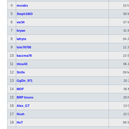
4
mcrabs
15 N
5
Steph1603
05 M
6
vw34
07 M
7
bryan
31 M
8
lafryte
04 J
9
lolo76700
12 J
10
kaczma78
23 S
11
titou43
06 J
12
Strife
09 M
13
GgDn_971
20 J
14
MOF
06 M
15
BRP bruno
29 F
16
Alex_GT
13 O
17
flosh
22 O
18
HoT
08 S