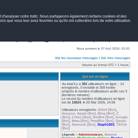
 d'analyser notre trafic. Nous partageons également certains cookies et des
ns que vous leur avez fournies ou qu'ils ont collectées lors de votre utilisation
Nav
Portail
Forum
Petites annonces
Wiki
Rechercher
Nous sommes le 07 Aoû 2026, 03:50
Voir les nouveaux messages
|
Voir mes messages
Heures au format UTC + 1 heure
Qui est en ligne
Au total il y a
382
utilisateurs en ligne :: 14
enregistrés, 0 invisible et 368 invités
(d’après le nombre d’utilisateurs actifs ces 5
dernières minutes)
Le record du nombre d’utilisateurs en ligne
est de
15624
, le 02 Mar 2026, 14:06
Utilisateurs enregistrés:
AHref [Bot]
,
Amazon
,
Apple [Bot]
,
Bing [Bot]
,
C
[Bot]
,
Criteo [Bot]
,
DotBot [Bot]
,
Google
[Bot]
,
Meta [Bot]
,
PetalBot [Bot]
,
Qwant
[Bot]
,
Semrush [Bot]
,
Steph1603
,
TikTok
[Bot]
Légende ::
Administrateurs
,
Anciens
Membres
,
Modérateurs globaux
,
Membre