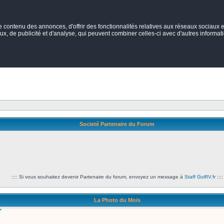
ontenu des annonces, d'offrir des fonctionnalités relatives aux réseaux sociaux et
ux, de publicité et d'analyse, qui peuvent combiner celles-ci avec d'autres informatio
Societé Partenaire du Forum
:::: Si vous souhaitez devenir Partenaire du forum, envoyez un message à
Staff GolfIV.fr
::::
La Photo du Mois