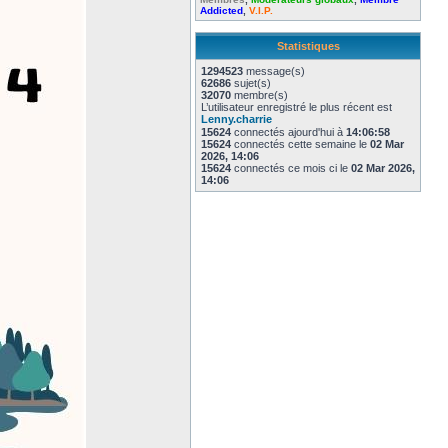
Addicted
,
V.I.P.
Statistiques
1294523
message(s)
62686
sujet(s)
32070
membre(s)
L’utilisateur enregistré le plus récent est
Lenny.charrie
15624
connectés ajourd'hui à
14:06:58
15624
connectés cette semaine le
02 Mar
2026, 14:06
15624
connectés ce mois ci le
02 Mar 2026,
14:06