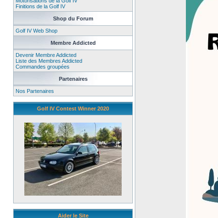
Motorisations de la Golf IV
Finitions de la Golf IV
Shop du Forum
Golf IV Web Shop
Membre Addicted
Devenir Membre Addicted
Liste des Membres Addicted
Commandes groupées
Partenaires
Nos Partenaires
Golf IV Contest Winner 2020
Aider le Site