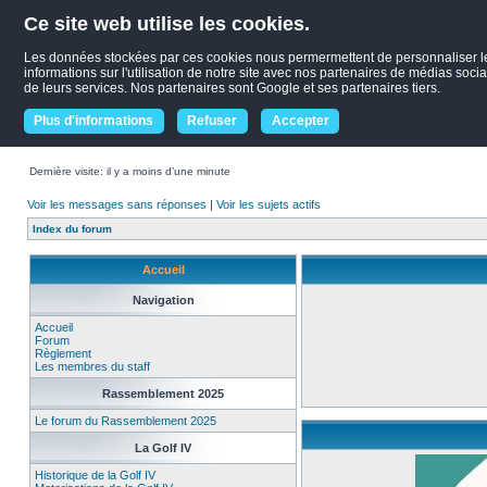
Ce site web utilise les cookies.
Les données stockées par ces cookies nous permermettent de personnaliser le c
informations sur l'utilisation de notre site avec nos partenaires de médias socia
de leurs services. Nos partenaires sont Google et ses partenaires tiers.
Plus d'informations
Refuser
Accepter
Dernière visite: il y a moins d’une minute
Voir les messages sans réponses
|
Voir les sujets actifs
Index du forum
Accueil
Navigation
Accueil
Forum
Règlement
Les membres du staff
Rassemblement 2025
Le forum du Rassemblement 2025
La Golf IV
Historique de la Golf IV