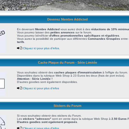
Devenez Membre Addicted
En devenant
Membre Addicted
vous aurez droit à des
réductions de 10% minimum
Vous pourrez laisser des
petites annonces
sur le forum.
Vous pourrez bénéficier
d'offres promotionnelles spécifiques et régulières
.
Vous aurez la possibilité de participer aux différentes
Commandes Groupées
entre 
tarifs
.
Cliquez ici pour plus d'infos
.
Cache Plaque du Forum - Série Limitée
Vous souhaitez obtenir des
caches plaques d'immatriculation
à l'effigie du forum.
Disponibles dans la rubrique Web Shop à 23 Euros les deux (frais de port inclus).
Attention : Série Limitée !
D'autres goodies sont également disponibles.
Cliquez ici pour plus d'infos
Stickers du Forum
Si vous souhaitez obtenir des stickers du Forum.
Les
stickers "adresses"
sont en vente dans la rubrique Web Shop à
2.50 Euros l
D'autres goodies sont egalement proposés
.
Cliquez ici pour plus d'infos
.