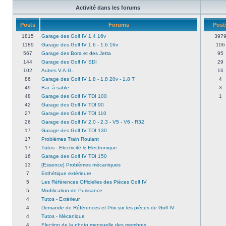
Activité dans les forums
Posts
Forums
Post
1815
Garage des Golf IV 1.4 16v
397
1189
Garage des Golf IV 1.6 - 1.6 16v
106
567
Garage des Bora et des Jetta
95
144
Garage des Golf IV SDI
29
102
Autres V.A.G.
16
86
Garage des Golf IV 1.8 - 1.8 20v - 1.8 T
4
49
Bac à sable
3
48
Garage des Golf IV TDI 100
1
42
Garage des Golf IV TDI 90
27
Garage des Golf IV TDI 110
26
Garage des Golf IV 2.0 - 2.3 - V5 - V6 - R32
17
Garage des Golf IV TDI 130
17
Problèmes Train Roulant
17
Tutos - Electricité & Electronique
16
Garage des Golf IV TDI 150
13
[Essence] Problèmes mécaniques
7
Esthétique extérieure
5
Les Références Officielles des Pièces Golf IV
5
Modification de Puissance
4
Tutos - Extérieur
4
Demande de Références et Prix sur les pièces de Golf IV
4
Tutos - Mécanique
4
Election de la photo mensuelle des membres