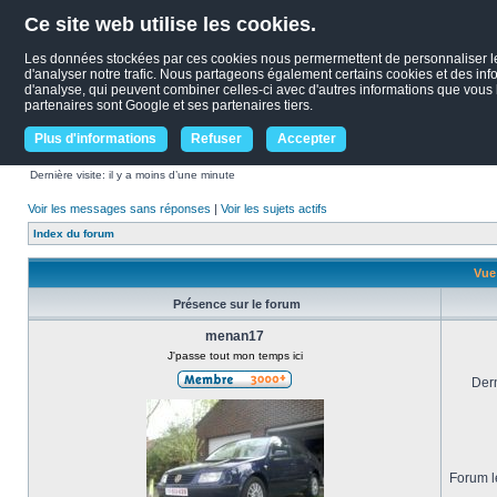
Ce site web utilise les cookies.
Les données stockées par ces cookies nous permermettent de personnaliser le c
d'analyser notre trafic. Nous partageons également certains cookies et des infor
d'analyse, qui peuvent combiner celles-ci avec d'autres informations que vous le
partenaires sont Google et ses partenaires tiers.
Plus d'informations
Refuser
Accepter
Dernière visite: il y a moins d’une minute
Voir les messages sans réponses
|
Voir les sujets actifs
Index du forum
Vue
Présence sur le forum
menan17
J'passe tout mon temps ici
Dern
Forum le