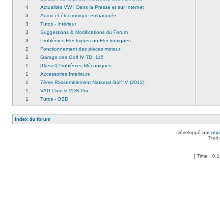
4
Actualités VW ! Dans la Presse et sur Internet
3
Audio et électronique embarquée
3
Tutos - Intérieur
3
Suggestions & Modifications du Forum
3
Problèmes Electriques ou Electroniques
2
Fonctionnement des pièces moteur
2
Garage des Golf IV TDI 115
1
[Diesel] Problèmes Mécaniques
1
Accessoires Intérieurs
1
7ème Rassemblement National Golf IV (2012)
1
VAG-Com & VDS-Pro
1
Tutos - OBD
Index du forum
Développé par
ph
Trad
[ Time : 0.1