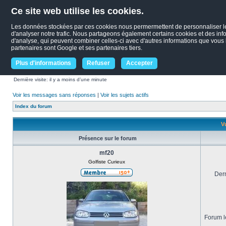
Ce site web utilise les cookies.
Les données stockées par ces cookies nous permermettent de personnaliser le c
d'analyser notre trafic. Nous partageons également certains cookies et des infor
d'analyse, qui peuvent combiner celles-ci avec d'autres informations que vous le
partenaires sont Google et ses partenaires tiers.
Plus d'informations
Refuser
Accepter
Dernière visite: il y a moins d’une minute
Voir les messages sans réponses
|
Voir les sujets actifs
Index du forum
V
Présence sur le forum
mf20
Golfiste Curieux
Dern
Forum le