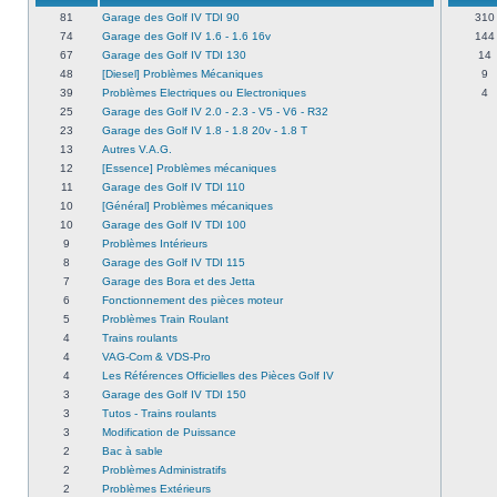
81
Garage des Golf IV TDI 90
310
74
Garage des Golf IV 1.6 - 1.6 16v
144
67
Garage des Golf IV TDI 130
14
48
[Diesel] Problèmes Mécaniques
9
39
Problèmes Electriques ou Electroniques
4
25
Garage des Golf IV 2.0 - 2.3 - V5 - V6 - R32
23
Garage des Golf IV 1.8 - 1.8 20v - 1.8 T
13
Autres V.A.G.
12
[Essence] Problèmes mécaniques
11
Garage des Golf IV TDI 110
10
[Général] Problèmes mécaniques
10
Garage des Golf IV TDI 100
9
Problèmes Intérieurs
8
Garage des Golf IV TDI 115
7
Garage des Bora et des Jetta
6
Fonctionnement des pièces moteur
5
Problèmes Train Roulant
4
Trains roulants
4
VAG-Com & VDS-Pro
4
Les Références Officielles des Pièces Golf IV
3
Garage des Golf IV TDI 150
3
Tutos - Trains roulants
3
Modification de Puissance
2
Bac à sable
2
Problèmes Administratifs
2
Problèmes Extérieurs