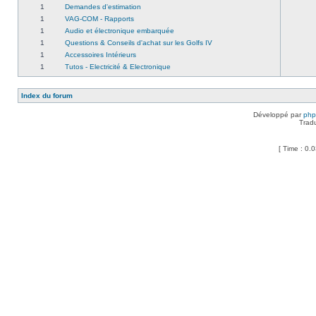
1
Demandes d'estimation
1
VAG-COM - Rapports
1
Audio et électronique embarquée
1
Questions & Conseils d'achat sur les Golfs IV
1
Accessoires Intérieurs
1
Tutos - Electricité & Electronique
Index du forum
Développé par
ph
Trad
[ Time : 0.0