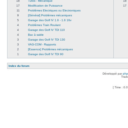
18
Tutos - Mécanique
18
17
Modification de Puissance
17
11
Problèmes Electriques ou Electroniques
9
[Général] Problèmes mécaniques
5
Garage des Golf IV 1.6 - 1.6 16v
4
Problèmes Train Roulant
4
Garage des Golf IV TDI 110
4
Bac à sable
3
Garage des Golf IV TDI 130
3
VAG-COM - Rapports
2
[Essence] Problèmes mécaniques
1
Garage des Golf IV TDI 90
Index du forum
Développé par
ph
Trad
[ Time : 0.0