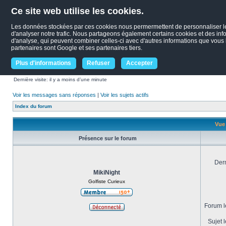
Ce site web utilise les cookies.
Les données stockées par ces cookies nous permermettent de personnaliser le c
d'analyser notre trafic. Nous partageons également certains cookies et des infor
d'analyse, qui peuvent combiner celles-ci avec d'autres informations que vous le
partenaires sont Google et ses partenaires tiers.
Plus d'informations
Refuser
Accepter
Dernière visite: il y a moins d’une minute
Voir les messages sans réponses
|
Voir les sujets actifs
Index du forum
Vue 
Présence sur le forum
Dern
MikiNight
Golfiste Curieux
Forum le
Sujet l