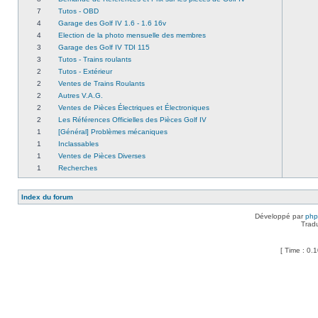
7
Tutos - OBD
4
Garage des Golf IV 1.6 - 1.6 16v
4
Election de la photo mensuelle des membres
3
Garage des Golf IV TDI 115
3
Tutos - Trains roulants
2
Tutos - Extérieur
2
Ventes de Trains Roulants
2
Autres V.A.G.
2
Ventes de Pièces Électriques et Électroniques
2
Les Références Officielles des Pièces Golf IV
1
[Général] Problèmes mécaniques
1
Inclassables
1
Ventes de Pièces Diverses
1
Recherches
Index du forum
Développé par
ph
Trad
[ Time : 0.1