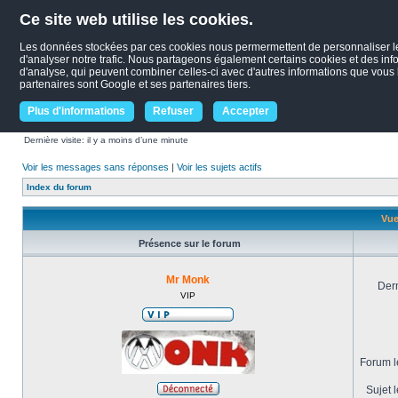
Ce site web utilise les cookies.
Les données stockées par ces cookies nous permermettent de personnaliser le c
d'analyser notre trafic. Nous partageons également certains cookies et des infor
d'analyse, qui peuvent combiner celles-ci avec d'autres informations que vous le
partenaires sont Google et ses partenaires tiers.
Plus d'informations
Refuser
Accepter
Dernière visite: il y a moins d’une minute
Voir les messages sans réponses
|
Voir les sujets actifs
Index du forum
Vue
Présence sur le forum
Mr Monk
Dern
VIP
Forum le
Sujet l