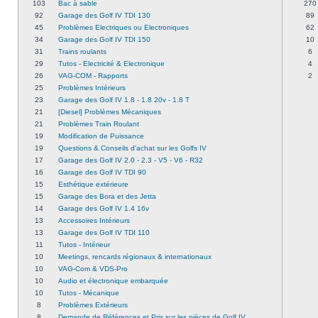
103
Bac à sable
270
92
Garage des Golf IV TDI 130
89
45
Problèmes Electriques ou Electroniques
62
34
Garage des Golf IV TDI 150
10
31
Trains roulants
6
29
Tutos - Electricité & Electronique
4
26
VAG-COM - Rapports
2
25
Problèmes Intérieurs
23
Garage des Golf IV 1.8 - 1.8 20v - 1.8 T
21
[Diesel] Problèmes Mécaniques
21
Problèmes Train Roulant
19
Modification de Puissance
19
Questions & Conseils d'achat sur les Golfs IV
17
Garage des Golf IV 2.0 - 2.3 - V5 - V6 - R32
16
Garage des Golf IV TDI 90
15
Esthétique extérieure
15
Garage des Bora et des Jetta
14
Garage des Golf IV 1.4 16v
13
Accessoires Intérieurs
13
Garage des Golf IV TDI 110
11
Tutos - Intérieur
10
Meetings, rencards régionaux & internationaux
10
VAG-Com & VDS-Pro
10
Audio et électronique embarquée
10
Tutos - Mécanique
8
Problèmes Extérieurs
8
Demande de Références et Prix sur les pièces de Golf IV