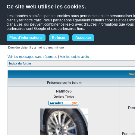
Ce site web utilise les cookies.
Les données stockées par ces cookies nous permermettent de personnaliser le c
d'analyser notre trafic. Nous partageons également certains cookies et des infor
d'analyse, qui peuvent combiner celles-ci avec d'autres informations que vous le
partenaires sont Google et ses partenaires tiers.
Plus d'informations
Refuser
Accepter
Dernière visite: il y a moins d’une minute
Voir les messages sans réponses
|
Voir les sujets actifs
Index du forum
Vue
Présence sur le forum
Natmo95
Golfiste Timide
Dern
Forum le