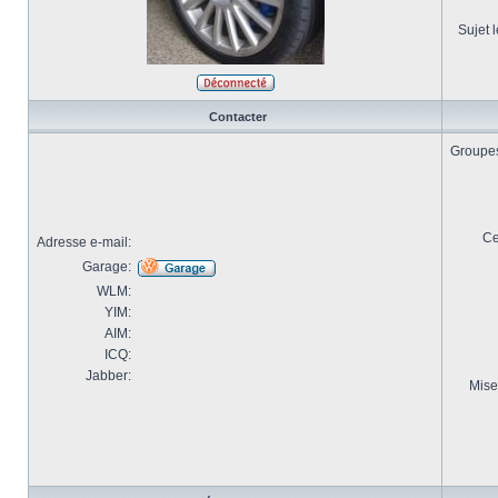
Sujet l
Contacter
Groupes 
Ce
Adresse e-mail:
Garage:
WLM:
YIM:
AIM:
ICQ:
Jabber:
Mise