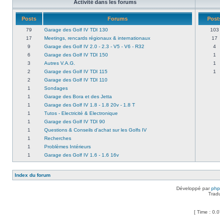
Activité dans les forums
Posts
Forums
Post
79
Garage des Golf IV TDI 130
103
17
Meetings, rencards régionaux & internationaux
17
9
Garage des Golf IV 2.0 - 2.3 - V5 - V6 - R32
4
6
Garage des Golf IV TDI 150
1
3
Autres V.A.G.
1
2
Garage des Golf IV TDI 115
1
2
Garage des Golf IV TDI 110
1
Sondages
1
Garage des Bora et des Jetta
1
Garage des Golf IV 1.8 - 1.8 20v - 1.8 T
1
Tutos - Electricité & Electronique
1
Garage des Golf IV TDI 90
1
Questions & Conseils d'achat sur les Golfs IV
1
Recherches
1
Problèmes Intérieurs
1
Garage des Golf IV 1.6 - 1.6 16v
Index du forum
Développé par
ph
Trad
[ Time : 0.0