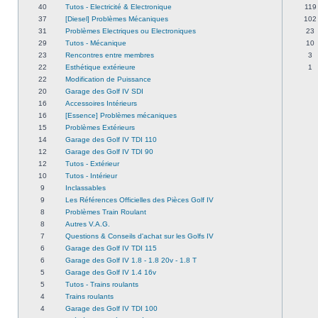
40
Tutos - Electricité & Electronique
119
37
[Diesel] Problèmes Mécaniques
102
31
Problèmes Electriques ou Electroniques
23
29
Tutos - Mécanique
10
23
Rencontres entre membres
3
22
Esthétique extérieure
1
22
Modification de Puissance
20
Garage des Golf IV SDI
16
Accessoires Intérieurs
16
[Essence] Problèmes mécaniques
15
Problèmes Extérieurs
14
Garage des Golf IV TDI 110
12
Garage des Golf IV TDI 90
12
Tutos - Extérieur
10
Tutos - Intérieur
9
Inclassables
9
Les Références Officielles des Pièces Golf IV
8
Problèmes Train Roulant
8
Autres V.A.G.
7
Questions & Conseils d'achat sur les Golfs IV
6
Garage des Golf IV TDI 115
6
Garage des Golf IV 1.8 - 1.8 20v - 1.8 T
5
Garage des Golf IV 1.4 16v
5
Tutos - Trains roulants
4
Trains roulants
4
Garage des Golf IV TDI 100