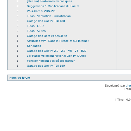
3
[Général] Problèmes mécaniques
3
Suggestions & Modifications du Forum
2
VAG-Com & VDS-Pro
2
Tutos - Ventilation - Climatisation
2
Garage des Golf IV TDI 130
2
Tutos - OBD
2
Tutos - Autres
1
Garage des Bora et des Jetta
1
Actualités VW ! Dans la Presse et sur Internet
1
Sondages
1
Garage des Golf IV 2.0 - 2.3 - V5 - V6 - R32
1
1er Rassemblement National Golf IV (2006)
1
Fonctionnement des pièces moteur
1
Garage des Golf IV TDI 150
Index du forum
Développé par
ph
Trad
[ Time : 0.0