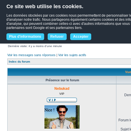
Ce site web utilise les cookies.
Les données stockées par ces cookies nous permermettent de personnaliser le c
d'analyser notre trafic. Nous partageons également certains cookies et des infor
d'analyse, qui peuvent combiner celles-ci avec d'autres informations que vous le
partenaires sont Google et ses partenaires tiers.
Plus d'informations
Refuser
Accepter
Dernière visite: il y a moins d’une minute
Voir les messages sans réponses
|
Voir les sujets actifs
Index du forum
Vue
Présence sur le forum
Nebukad
VIP
Dern
Forum le
Sujet l