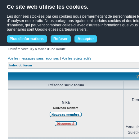
Ce site web utilise les cookies.
Les données stockées par ces cookies nous permermettent de personnaliser le c
d'analyser notre trafic. Nous partageons également certains cookies et des infor
d'analyse, qui peuvent combiner celles-ci avec d'autres informations que vous le
partenaires sont Google et ses partenaires tiers.
Plus d'informations
Refuser
Accepter
Dernière visite: il y a moins d’une minute
Voir les messages sans réponses
|
Voir les sujets actifs
Index du forum
V
Présence sur le forum
Dern
Nika
Nouveau Membre
Forum le
Sujet l