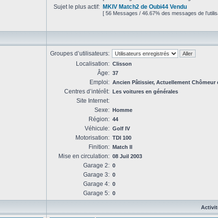
Sujet le plus actif:
MKIV Match2 de Oubi44 Vendu
[ 56 Messages / 46.67% des messages de l’utilis
Groupes d’utilisateurs:
Localisation:
Clisson
Âge:
37
Emploi:
Ancien Pâtissier, Actuellement Chômeur 
Centres d’intérêt:
Les voitures en générales
Site Internet:
Sexe:
Homme
Région:
44
Véhicule:
Golf IV
Motorisation:
TDI 100
Finition:
Match II
Mise en circulation:
08 Juil 2003
Garage 2:
0
Garage 3:
0
Garage 4:
0
Garage 5:
0
Activi