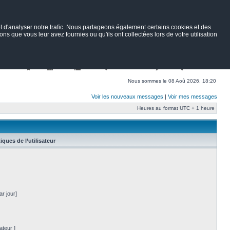
 d'analyser notre trafic. Nous partageons également certains cookies et des
ns que vous leur avez fournies ou qu'ils ont collectées lors de votre utilisation
Nav
Portail
Forum
Petites annonces
Wiki
Rechercher
Nous sommes le 08 Aoû 2026, 18:20
Voir les nouveaux messages
|
Voir mes messages
Heures au format UTC + 1 heure
tiques de l’utilisateur
r jour]
ateur ]