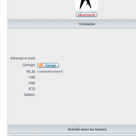
Contacter
Adresse e-mail:
Garage:
WLM:
oubi44@hotmail.fr
YIM:
AIM:
ICQ:
Jabber:
Activité dans les forums