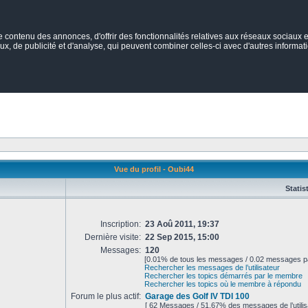
ontenu des annonces, d'offrir des fonctionnalités relatives aux réseaux sociaux et
ux, de publicité et d'analyse, qui peuvent combiner celles-ci avec d'autres informatio
Vue du profil - Oubi44
Statis
Inscription:
23 Aoû 2011, 19:37
Dernière visite:
22 Sep 2015, 15:00
Messages:
120
[0.01% de tous les messages / 0.02 messages pa
Rechercher les messages de l’utilisateur
Rechercher les topics démarrés par le membre
Rechercher les topics où le membre à répondu
Forum le plus actif:
Garage des Golf IV TDI 100
[ 62 Messages / 51.67% des messages de l’utilis