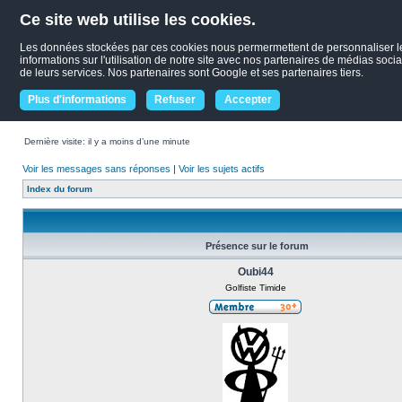
Ce site web utilise les cookies.
Les données stockées par ces cookies nous permermettent de personnaliser le c
informations sur l'utilisation de notre site avec nos partenaires de médias socia
de leurs services. Nos partenaires sont Google et ses partenaires tiers.
Plus d'informations
Refuser
Accepter
Dernière visite: il y a moins d’une minute
Voir les messages sans réponses
|
Voir les sujets actifs
Index du forum
Présence sur le forum
Oubi44
Golfiste Timide