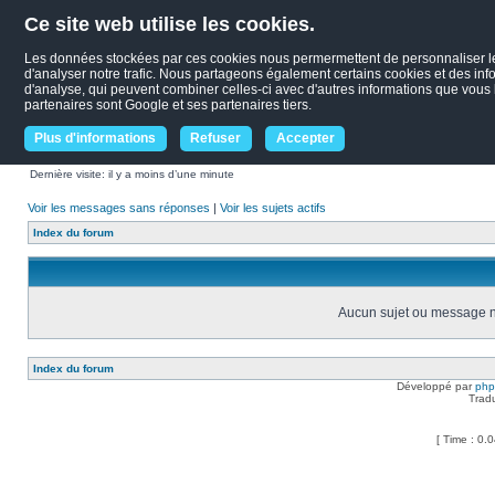
Ce site web utilise les cookies.
Les données stockées par ces cookies nous permermettent de personnaliser le c
d'analyser notre trafic. Nous partageons également certains cookies et des infor
d'analyse, qui peuvent combiner celles-ci avec d'autres informations que vous le
partenaires sont Google et ses partenaires tiers.
Plus d'informations
Refuser
Accepter
Dernière visite: il y a moins d’une minute
Voir les messages sans réponses
|
Voir les sujets actifs
Index du forum
Aucun sujet ou message ne
Index du forum
Développé par
ph
Trad
[ Time : 0.0