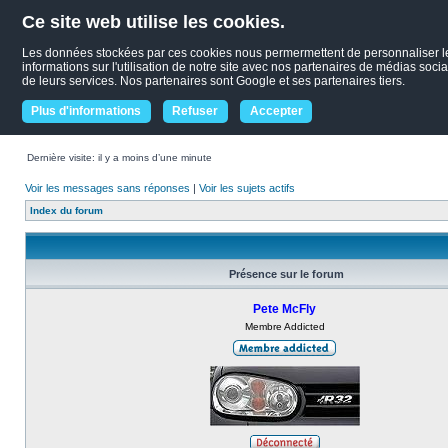
Ce site web utilise les cookies.
Les données stockées par ces cookies nous permermettent de personnaliser le c
informations sur l'utilisation de notre site avec nos partenaires de médias socia
de leurs services. Nos partenaires sont Google et ses partenaires tiers.
Plus d'informations
Refuser
Accepter
Dernière visite: il y a moins d’une minute
Voir les messages sans réponses
|
Voir les sujets actifs
Index du forum
Présence sur le forum
Pete McFly
Membre Addicted