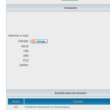
Contacter
Adresse e-mail:
Garage:
WLM:
YIM:
AIM:
ICQ:
Jabber:
Activité dans les forums
Posts
Forums
115
Problèmes Electriques ou Electroniques