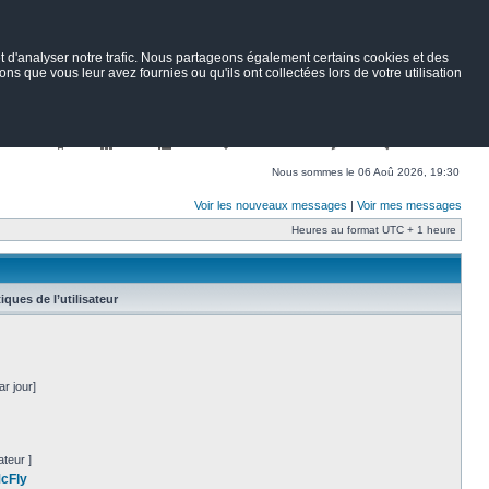
 d'analyser notre trafic. Nous partageons également certains cookies et des
ns que vous leur avez fournies ou qu'ils ont collectées lors de votre utilisation
Nav
Portail
Forum
Petites annonces
Wiki
Rechercher
Nous sommes le 06 Aoû 2026, 19:30
Voir les nouveaux messages
|
Voir mes messages
Heures au format UTC + 1 heure
tiques de l’utilisateur
r jour]
teur ]
McFly