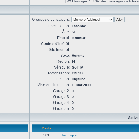
[ 42 Messages / 3.53% des messages de l’utilisat
Groupes d’utilisateurs:
Localisation:
Essonne
Âge:
57
Emploi:
Infirmier
Centres d’intérêt:
Site Internet:
Sexe:
Homme
Région:
91
Véhicule:
Golf IV
Motorisation:
TDI 115
Finition:
Highline
Mise en circulation:
15 Mar 2000
Garage 2:
0
Garage 3:
0
Garage 4:
0
Garage 5:
0
Activi
Posts
583
Technique