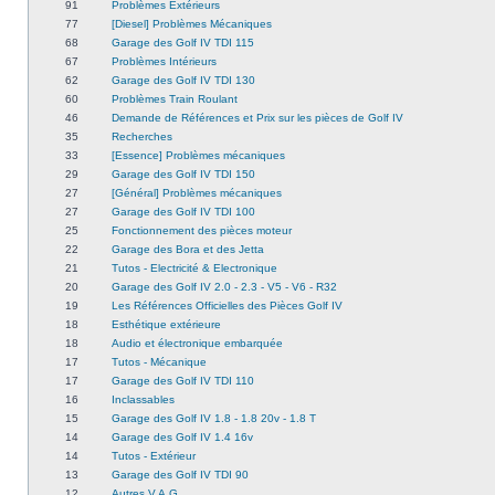
91
Problèmes Extérieurs
77
[Diesel] Problèmes Mécaniques
68
Garage des Golf IV TDI 115
67
Problèmes Intérieurs
62
Garage des Golf IV TDI 130
60
Problèmes Train Roulant
46
Demande de Références et Prix sur les pièces de Golf IV
35
Recherches
33
[Essence] Problèmes mécaniques
29
Garage des Golf IV TDI 150
27
[Général] Problèmes mécaniques
27
Garage des Golf IV TDI 100
25
Fonctionnement des pièces moteur
22
Garage des Bora et des Jetta
21
Tutos - Electricité & Electronique
20
Garage des Golf IV 2.0 - 2.3 - V5 - V6 - R32
19
Les Références Officielles des Pièces Golf IV
18
Esthétique extérieure
18
Audio et électronique embarquée
17
Tutos - Mécanique
17
Garage des Golf IV TDI 110
16
Inclassables
15
Garage des Golf IV 1.8 - 1.8 20v - 1.8 T
14
Garage des Golf IV 1.4 16v
14
Tutos - Extérieur
13
Garage des Golf IV TDI 90
12
Autres V.A.G.