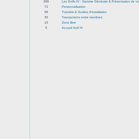
306
Les Golfs IV : Gamme Générale & Présentation de vo
72
Personnalisation
58
Tutoriels & Guides d'installation
35
Transactions entre membres
15
Zone libre
5
Accueil Golf IV