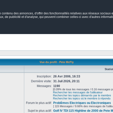
ontenu des annonces, d'offrir des fonctionnalités relatives aux réseaux sociaux et
ux, de publicité et d'analyse, qui peuvent combiner celles-ci avec d'autres informatio
Vue du profil - Pete McFly
Statis
Inscription:
26 Avr 2006, 16:33
Dernière visite:
31 Juil 2026, 20:11
Messages:
1190
[0.09% de tous les messages / 0.16 messages pa
Rechercher les messages de l’utilisateur
Rechercher les topics démarrés par le membre
Rechercher les topics où le membre à répondu
Forum le plus actif:
Problèmes Electriques ou Electroniques
[ 115 Messages / 9.66% des messages de l’utilisa
Sujet le plus actif:
Golf IV TDI 115 Highline de 2000 de Pete 