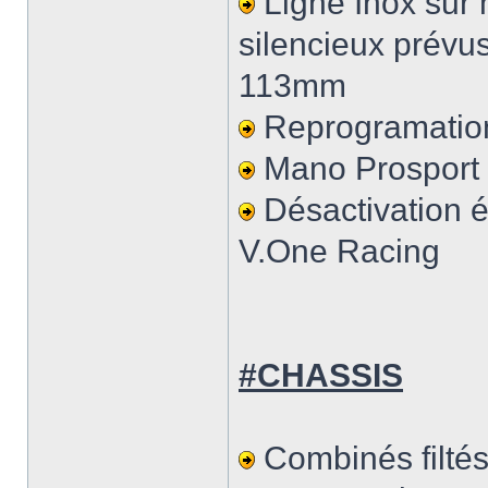
Ligne Inox sur
silencieux prévu
113mm
Reprogramatio
Mano Prosport no
Désactivation 
V.One Racing
#CHASSIS
Combinés filté