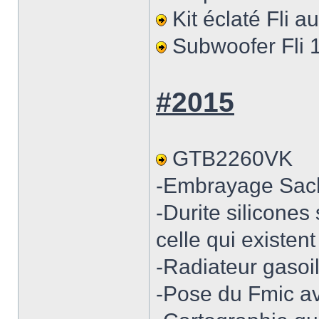
Kit éclaté Fli a
Subwoofer Fli 
#2015
GTB2260VK
-Embrayage Sach
-Durite silicone
celle qui existe
-Radiateur gasoil
-Pose du Fmic av