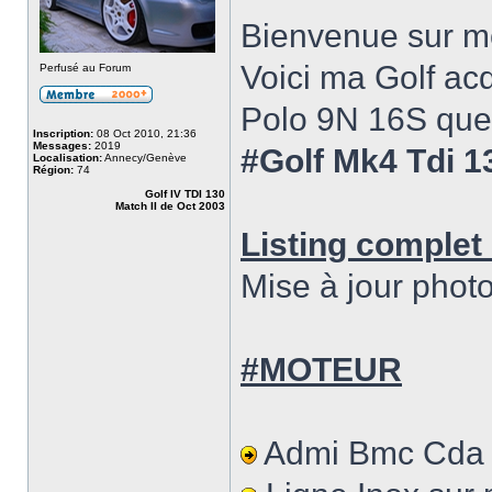
Bienvenue sur m
Voici ma Golf ac
Perfusé au Forum
Polo 9N 16S que 
Inscription:
08 Oct 2010, 21:36
Messages:
2019
#Golf Mk4 Tdi 1
Localisation:
Annecy/Genève
Région:
74
Golf IV TDI 130
Match II de Oct 2003
Listing complet 
Mise à jour phot
#MOTEUR
Admi Bmc Cda 