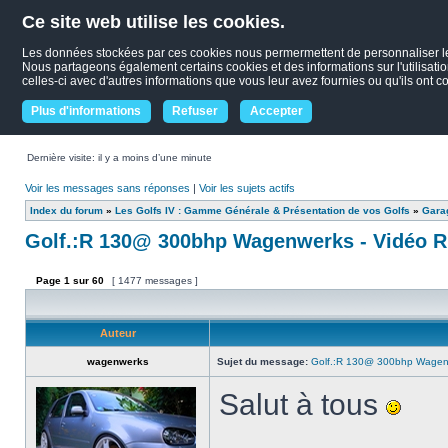
Ce site web utilise les cookies.
Les données stockées par ces cookies nous permermettent de personnaliser le co
Nous partageons également certains cookies et des informations sur l'utilisati
celles-ci avec d'autres informations que vous leur avez fournies ou qu'ils ont co
Plus d'informations
Refuser
Accepter
Dernière visite: il y a moins d’une minute
Voir les messages sans réponses
|
Voir les sujets actifs
Index du forum
»
Les Golfs IV : Gamme Générale & Présentation de vos Golfs
»
Garag
Golf.:R 130@ 300bhp Wagenwerks - Vidéo R
Page
1
sur
60
[ 1477 messages ]
Auteur
wagenwerks
Sujet du message:
Golf.:R 130@ 300bhp Wagenw
Salut à tous