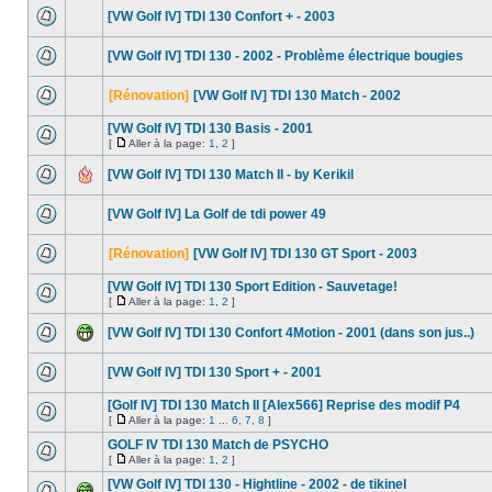
[VW Golf IV] TDI 130 Confort + - 2003
[VW Golf IV] TDI 130 - 2002 - Problème électrique bougies
[Rénovation]
[VW Golf IV] TDI 130 Match - 2002
[VW Golf IV] TDI 130 Basis - 2001
[
Aller à la page:
1
,
2
]
[VW Golf IV] TDI 130 Match II - by Kerikil
[VW Golf IV] La Golf de tdi power 49
[Rénovation]
[VW Golf IV] TDI 130 GT Sport - 2003
[VW Golf IV] TDI 130 Sport Edition - Sauvetage!
[
Aller à la page:
1
,
2
]
[VW Golf IV] TDI 130 Confort 4Motion - 2001 (dans son jus..)
[VW Golf IV] TDI 130 Sport + - 2001
[Golf IV] TDI 130 Match II [Alex566] Reprise des modif P4
[
Aller à la page:
1
...
6
,
7
,
8
]
GOLF IV TDI 130 Match de PSYCHO
[
Aller à la page:
1
,
2
]
[VW Golf IV] TDI 130 - Hightline - 2002 - de tikinel