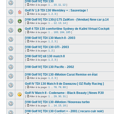
[VW Golf IV] TDI 130
[
Aller à la page:
1
...
10
,
11
,
12
]
Golf IV 1.9 TDI 130 Wembley + : Sauvetage !
[
Aller à la page:
1
,
2
,
3
]
[VW Golf IV] TDi 130@175 ZaiiKen - (Vendue) New car p.14
[
Aller à la page:
1
...
12
,
13
,
14
]
Golf 4 TDI 130 comfortline Sydney de Kalini Virtual Cockpit
[
Aller à la page:
1
...
183
,
184
,
185
]
[VW Golf IV] TDI 130 Match II - 2003
[
Aller à la page:
1
,
2
,
3
]
[VW Golf IV] TDI 130 GTI - 2003
[
Aller à la page:
1
,
2
]
[VW Golf IV] tdi 130 match II
[
Aller à la page:
1
,
2
,
3
]
[VW Golf IV] TDI 130 Pacific - 2002
[VW Golf IV] TDI 130 4Motion Carat Remise en état
[
Aller à la page:
1
,
2
,
3
]
Golf IV TDI 130 Match II de Dawazou [ OZ Rally Racing ]
[
Aller à la page:
1
...
78
,
79
,
80
]
Golf IV Match II - Codename : Black Beauty | News P.30
[
Aller à la page:
1
...
29
,
30
,
31
]
[VW Golf IV] TDI 130 4Motion / Nouveau turbo
[
Aller à la page:
1
...
14
,
15
,
16
]
[VW Golf IV] TDI 130 Confort + - 2001 ( recaro cuir noir)