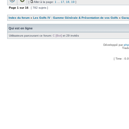
[
Aller à la page:
1
...
17
,
18
,
19
]
Page
1
sur
16
[ 782 sujets ]
Index du forum
»
Les Golfs IV : Gamme Générale & Présentation de vos Golfs
»
Garag
Qui est en ligne
Utilisateurs parcourant ce forum:
C [Bot]
et 29 invités
Développé par
ph
Trad
[ Time : 0.0