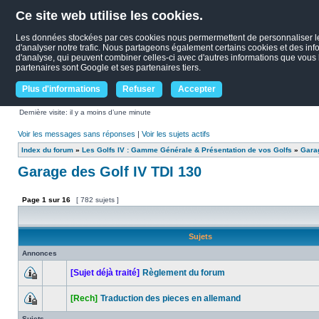
Ce site web utilise les cookies.
Les données stockées par ces cookies nous permermettent de personnaliser le c
d'analyser notre trafic. Nous partageons également certains cookies et des infor
d'analyse, qui peuvent combiner celles-ci avec d'autres informations que vous le
partenaires sont Google et ses partenaires tiers.
Plus d'informations
Refuser
Accepter
Dernière visite: il y a moins d’une minute
Voir les messages sans réponses
|
Voir les sujets actifs
Index du forum
»
Les Golfs IV : Gamme Générale & Présentation de vos Golfs
»
Garag
Garage des Golf IV TDI 130
Page
1
sur
16
[ 782 sujets ]
Sujets
Annonces
[Sujet déjà traité]
Règlement du forum
[Rech]
Traduction des pieces en allemand
Sujets