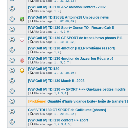
[
Aller à la page:
1
...
31
,
32
,
33
]
[VW Golf IV] TDI 130 ASZ 4Motion Confort - 2002
[
Aller à la page:
1
,
2
]
[VW Golf IV] TDI130SE Antoiine18 Un peu de news
[
Aller à la page:
1
...
87
,
88
,
89
]
[VW Golf IV] TDI 130 Sport+ Xénon TO - Recaro Cuir !!
[
Aller à la page:
1
...
4
,
5
,
6
]
[VW Golf IV] TDI 130 GT SPORT de franck/news photos P11
[
Aller à la page:
1
...
10
,
11
,
12
]
[VW Golf IV] TDI 130 4motion [HELP Probème ressort]
[
Aller à la page:
1
,
2
]
[VW Golf IV] TDI 130 4motion de Jazzerfou Récaro :-)
[
Aller à la page:
1
...
5
,
6
,
7
]
[VW Golf IV] TDI130
[
Aller à la page:
1
...
37
,
38
,
39
]
[VW Golf IV] TDI 130 Match II - 2003
[VW Golf IV] TDI 130 <> SPORT + <> Quelques petites modifs
[
Aller à la page:
1
,
2
,
3
,
4
]
[Problème]
Quantité d'huile vidange boite+ boîte de transfert 
Golf IV TDI 130 GT SPORT de Guillaume [photos]
[
Aller à la page:
1
...
20
,
21
,
22
]
[VW Golf IV] TDI 130 confort + > sport
[
Aller à la page:
1
,
2
,
3
,
4
,
5
]