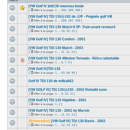
[VW Golf IV ]tdi130 nouveau boule
[
Aller à la page:
1
...
394
,
395
,
396
]
[VW Golf IV] TDI 130@192 de JJP - Poignée golf VIII
[
Aller à la page:
1
...
266
,
267
,
268
]
[VW Golf IV] TDI 130 Match II 3P- Train avant restauré
[
Aller à la page:
1
...
19
,
20
,
21
]
[VW Golf IV] TDI 130 Confort - 2001
[VW Golf IV] TDI 130 Match - 2003
[
Aller à la page:
1
...
11
,
12
,
13
]
[VW Golf IV] TDI 130 4Motion Tornado - Rétro rabattable
[
Aller à la page:
1
...
6
,
7
,
8
]
[VW Golf IV]TDI 130
[
Aller à la page:
1
...
93
,
94
,
95
]
Golf IV TDI 130 de milka662
[VW GOLF IV] TDI 130@230 - 2002 Rebuild soon
[
Aller à la page:
1
...
9
,
10
,
11
]
[VW Golf IV] TDI 130 Highline - 2001
[
Aller à la page:
1
,
2
]
[VW Golf IV] TDI 130 - 2001 by Marvin
[
Aller à la page:
1
...
11
,
12
,
13
]
[Rénovation]
[VW Golf IV] TDI 130 Basis - 2002
[
Aller à la page:
1
...
12
,
13
,
14
]