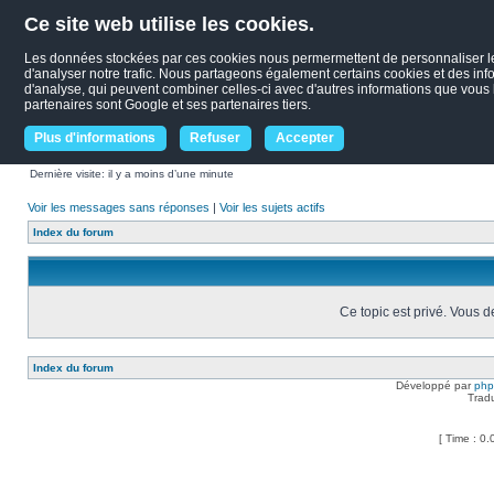
Ce site web utilise les cookies.
Les données stockées par ces cookies nous permermettent de personnaliser le c
d'analyser notre trafic. Nous partageons également certains cookies et des infor
d'analyse, qui peuvent combiner celles-ci avec d'autres informations que vous le
partenaires sont Google et ses partenaires tiers.
Plus d'informations
Refuser
Accepter
Dernière visite: il y a moins d’une minute
Voir les messages sans réponses
|
Voir les sujets actifs
Index du forum
Ce topic est privé. Vous 
Index du forum
Développé par
ph
Trad
[ Time : 0.