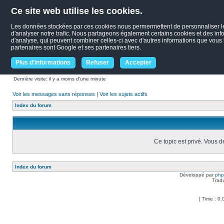
Ce site web utilise les cookies.
Les données stockées par ces cookies nous permermettent de personnaliser le c
d'analyser notre trafic. Nous partageons également certains cookies et des infor
d'analyse, qui peuvent combiner celles-ci avec d'autres informations que vous le
partenaires sont Google et ses partenaires tiers.
Plus d'informations
Refuser
Accepter
Dernière visite: il y a moins d’une minute
Voir les messages sans réponses
|
Voir les sujets actifs
Index du forum
Ce topic est privé. Vous 
Index du forum
Développé par
ph
Trad
[ Time : 0.