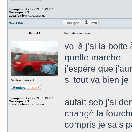
Inscription:
07 Fév 2007, 21:07
Messages:
638
Localisation:
carcassonne
Hors ligne
Profil
Haut
|
Bas
Fred G4
Sujet du message:
voilà j'ai la boite
quelle marche.
j'espère que j'a
si tout va bien je
Golfiste Intéressé
Inscription:
07 Fév 2007, 21:07
aufait seb j'ai d
Messages:
638
Localisation:
carcassonne
changé la fourche
compris je sais p