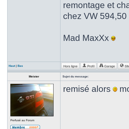
remontage et ch
chez VW 594,50 €
Mad MaxXx
Hors ligne
Profil
Garage
Sit
Haut
|
Bas
Meister
Sujet du message:
remisé alors
mo
Perfusé au Forum