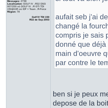
Messages:
2739
Localisation:
GOLF IV .:R32 DSG
007/200 où GOLF IV .:R GTI TDI
150@195 où IDF > Team .:R-Force
Région:
78
aufait seb j'ai 
Golf IV TDI 150
R32 de Sep 2003
changé la fourch
compris je sais 
donné que déjà p
main d'oeuvre qu
par contre le t
ben si je peux me
depose de la boi