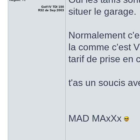
Golf IV TDI 150
situer le garage.
R32 de Sep 2003
Normalement c'es
la comme c'est V
tarif de prise en
t'as un soucis av
MAD MAxXx