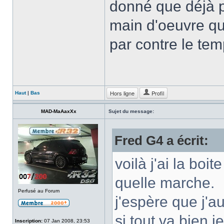
donné que déjà pe
main d'oeuvre qu'
par contre le te
Hors ligne
Profil
Haut
|
Bas
MAD-MaAaxXx
Sujet du message:
Fred G4 a écrit:
voilà j'ai la boit
quelle marche.
Perfusé au Forum
j'espère que j'a
si tout va bien j
Inscription:
07 Jan 2008, 23:53