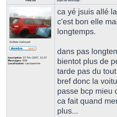
Fred G4
Sujet du message:
ca yé jsuis allé l
c'est bon elle ma
longtemps.
Golfiste Intéressé
dans pas longtem
Inscription:
07 Fév 2007, 21:07
bientot plus de p
Messages:
638
Localisation:
carcassonne
tarde pas du tout
bref donc la voit
passe bcp mieu q
ca fait quand me
plus...