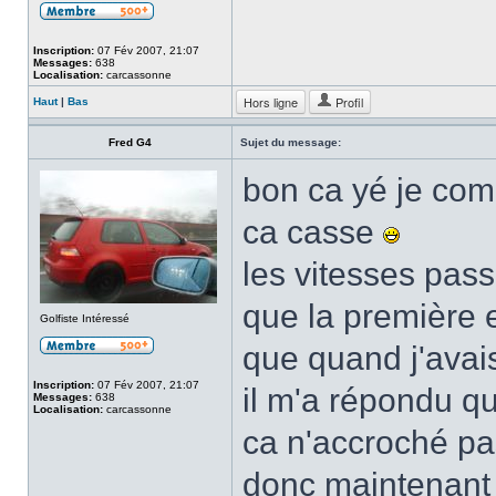
Inscription:
07 Fév 2007, 21:07
Messages:
638
Localisation:
carcassonne
Hors ligne
Profil
Haut
|
Bas
Fred G4
Sujet du message:
bon ca yé je com
ca casse
les vitesses pass
que la première 
Golfiste Intéressé
que quand j'avais
Inscription:
07 Fév 2007, 21:07
il m'a répondu qu
Messages:
638
Localisation:
carcassonne
ca n'accroché pa
donc maintenant 