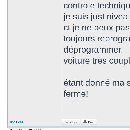
controle techniq
je suis just nive
ct je ne peux pa
toujours reprogr
déprogrammer.
voiture très coup
étant donné ma s
ferme!
Hors ligne
Profil
Haut
|
Bas