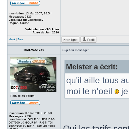
Inscription:
13 Mai 2007, 19:54
Messages:
2825
Localisation:
Valentigney
Région:
Suisse
Véhicule non VAG Autre
Autre de Juin 2010
Hors ligne
Profil
Haut
|
Bas
MAD-MaAaxXx
Sujet du message:
Meister a écrit:
qu'il aille tous 
moi le n'oeil
je
Perfusé au Forum
Inscription:
07 Jan 2008, 23:53
Messages:
2739
Localisation:
GOLF IV .:R32 DSG
007/200 où GOLF IV .:R GTI TDI
Oui les tarifs son
150@195 où IDF > Team .:R-Force
Région:
78