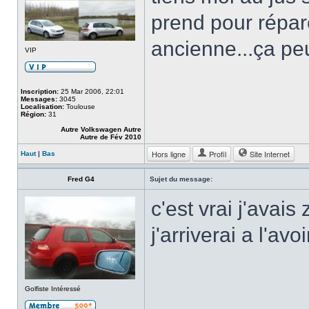
prend pour répare
ancienne...ça pe
VIP
Inscription:
25 Mar 2006, 22:01
Messages:
3045
Localisation:
Toulouse
Région:
31
Autre Volkswagen Autre
Autre de Fév 2010
Hors ligne
Profil
Site Internet
Haut
|
Bas
Fred G4
Sujet du message:
c'est vrai j'avai
j'arriverai a l'avo
Golfiste Intéressé