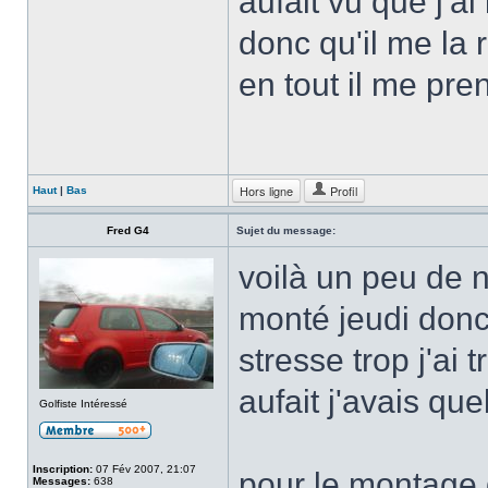
aufait vu que j'ai
donc qu'il me la
en tout il me pr
Hors ligne
Profil
Haut
|
Bas
Fred G4
Sujet du message:
voilà un peu de n
monté jeudi donc 
stresse trop j'ai
aufait j'avais qu
Golfiste Intéressé
Inscription:
07 Fév 2007, 21:07
pour le montage 
Messages:
638