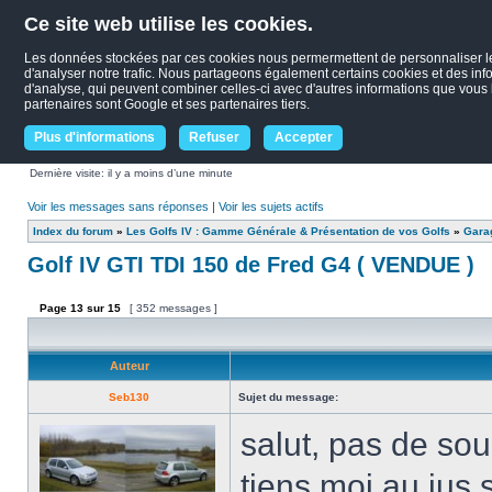
Ce site web utilise les cookies.
Les données stockées par ces cookies nous permermettent de personnaliser le c
d'analyser notre trafic. Nous partageons également certains cookies et des infor
d'analyse, qui peuvent combiner celles-ci avec d'autres informations que vous le
partenaires sont Google et ses partenaires tiers.
Plus d'informations
Refuser
Accepter
Dernière visite: il y a moins d’une minute
Voir les messages sans réponses
|
Voir les sujets actifs
Index du forum
»
Les Golfs IV : Gamme Générale & Présentation de vos Golfs
»
Garag
Golf IV GTI TDI 150 de Fred G4 ( VENDUE )
Page
13
sur
15
[ 352 messages ]
Auteur
Seb130
Sujet du message:
salut, pas de sou
tiens moi au jus 