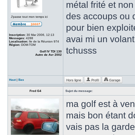
métal frité et non
des accoups ou d
J'passe tout mon temps ici
pour bien exploite
Inscription:
30 Mar 2006, 12:13
avai mi un vola
Messages:
4288
Localisation:
Ile de la Réunion 974
Région:
DOM-TOM
tchusss
Golf IV TDI 130
Autre de Avr 2002
Hors ligne
Profil
Garage
Haut
|
Bas
Fred G4
Sujet du message:
ma golf est à ven
mais bon étant d
vais pas la garde