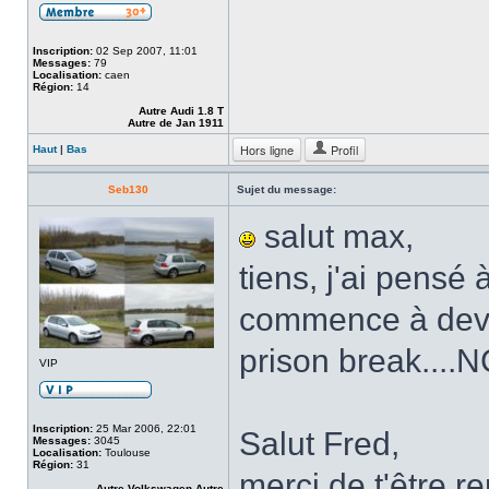
Inscription:
02 Sep 2007, 11:01
Messages:
79
Localisation:
caen
Région:
14
Autre Audi 1.8 T
Autre de Jan 1911
Hors ligne
Profil
Haut
|
Bas
Seb130
Sujet du message:
salut max,
tiens, j'ai pensé 
commence à deven
prison break...
VIP
Inscription:
25 Mar 2006, 22:01
Salut Fred,
Messages:
3045
Localisation:
Toulouse
Région:
31
merci de t'être r
Autre Volkswagen Autre