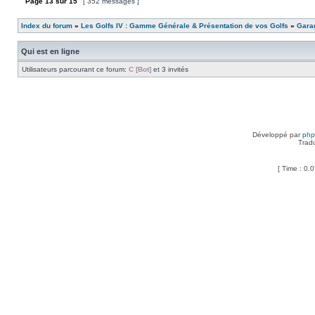
Page
13
sur
15
[ 352 messages ]
Index du forum
»
Les Golfs IV : Gamme Générale & Présentation de vos Golfs
»
Garag
Qui est en ligne
Utilisateurs parcourant ce forum:
C [Bot]
et 3 invités
Développé par
ph
Trad
[ Time : 0.0