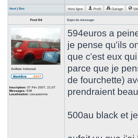
Hors ligne
Profil
Garage
Sit
Haut
|
Bas
Fred G4
Sujet du message:
594euros a pein
je pense qu'ils 
que c'est eux qu
parce que je pen
Golfiste Intéressé
de fourchette) avec
Inscription:
07 Fév 2007, 21:07
prendraient beau
Messages:
638
Localisation:
carcassonne
500au black et j