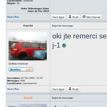
Localisation:
Toulouse
Région:
31
Autre Volkswagen Autre
Autre de Fév 2010
Hors ligne
Profil
Site Internet
Haut
|
Bas
Fred G4
Sujet du message:
oki jte remerci s
j-1
Golfiste Intéressé
Inscription:
07 Fév 2007, 21:07
Messages:
638
Localisation:
carcassonne
Hors ligne
Profil
Haut
|
Bas
Seb130
Sujet du message: