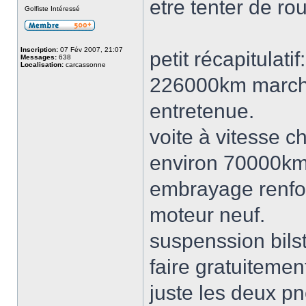
etre tenter de ro
Golfiste Intéressé
Inscription:
07 Fév 2007, 21:07
petit récapitulatif:
Messages:
638
Localisation:
carcassonne
226000km marche 
entretenue.
voite à vitesse c
environ 70000k
embrayage renforc
moteur neuf.
suspenssion bilste
faire gratuitemen
juste les deux pn