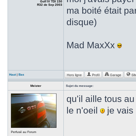
Golf IV TDI 150
R32 de Sep 2003
ma boité était pa
disque)
Mad MaxXx
Hors ligne
Profil
Garage
Sit
Haut
|
Bas
Meister
Sujet du message:
qu'il aille tous a
le n'oeil
je vai
Perfusé au Forum