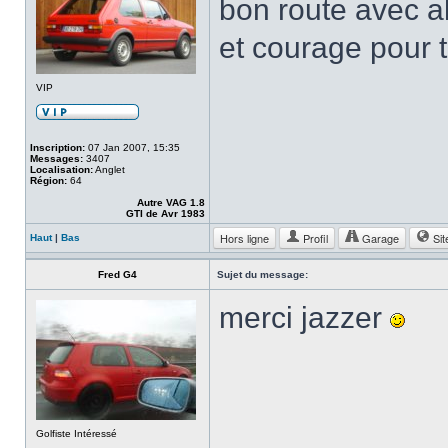
bon route avec al
et courage pour 
VIP
Inscription:
07 Jan 2007, 15:35
Messages:
3407
Localisation:
Anglet
Région:
64
Autre VAG 1.8
GTI de Avr 1983
Hors ligne
Profil
Garage
Sit
Haut
|
Bas
Fred G4
Sujet du message:
merci jazzer
Golfiste Intéressé