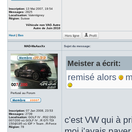
Inscription:
13 Mai 2007, 19:54
Messages:
2825
Localisation:
Valentigney
Région:
Suisse
Véhicule non VAG Autre
Autre de Juin 2010
Hors ligne
Profil
Haut
|
Bas
MAD-MaAaxXx
Sujet du message:
Meister a écrit:
remisé alors
mo
Perfusé au Forum
Inscription:
07 Jan 2008, 23:53
Messages:
2739
c'est VW qui à pr
Localisation:
GOLF IV .:R32 DSG
007/200 où GOLF IV .:R GTI TDI
150@195 où IDF > Team .:R-Force
Région:
78
moi j'avais payer