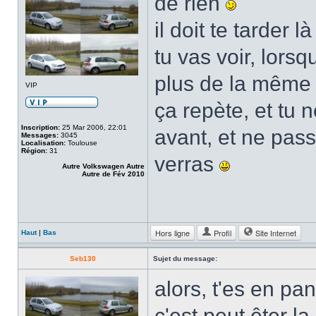
de rien
il doit te tarder l
tu vas voir, lorsq
plus de la même
VIP
ça repète, et tu 
Inscription:
25 Mar 2006, 22:01
avant, et ne pass
Messages:
3045
Localisation:
Toulouse
Région:
31
verras
Autre Volkswagen Autre
Autre de Fév 2010
Hors ligne
Profil
Site Internet
Haut
|
Bas
Seb130
Sujet du message:
alors, t'es en p
c'est peut êter la