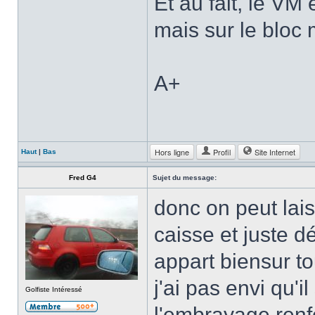
Et au fait, le VM
mais sur le bloc
A+
Hors ligne
Profil
Site Internet
Haut
|
Bas
Fred G4
Sujet du message:
donc on peut lais
caisse et juste d
appart biensur to
j'ai pas envi qu'
Golfiste Intéressé
l'embrayage renfo