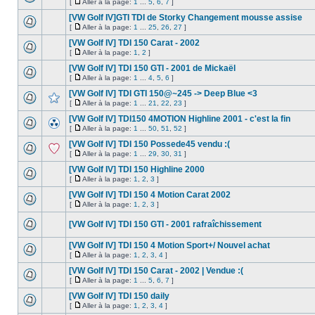
[
Aller à la page:
1
...
5
,
6
,
7
]
[VW Golf IV]GTI TDI de Storky Changement mousse assise
[
Aller à la page:
1
...
25
,
26
,
27
]
[VW Golf IV] TDI 150 Carat - 2002
[
Aller à la page:
1
,
2
]
[VW Golf IV] TDI 150 GTI - 2001 de Mickaël
[
Aller à la page:
1
...
4
,
5
,
6
]
[VW Golf IV] TDI GTI 150@~245 -> Deep Blue <3
[
Aller à la page:
1
...
21
,
22
,
23
]
[VW Golf IV] TDI150 4MOTION Highline 2001 - c'est la fin
[
Aller à la page:
1
...
50
,
51
,
52
]
[VW Golf IV] TDI 150 Possede45 vendu :(
[
Aller à la page:
1
...
29
,
30
,
31
]
[VW Golf IV] TDI 150 Highline 2000
[
Aller à la page:
1
,
2
,
3
]
[VW Golf IV] TDI 150 4 Motion Carat 2002
[
Aller à la page:
1
,
2
,
3
]
[VW Golf IV] TDI 150 GTI - 2001 rafraîchissement
[VW Golf IV] TDI 150 4 Motion Sport+/ Nouvel achat
[
Aller à la page:
1
,
2
,
3
,
4
]
[VW Golf IV] TDI 150 Carat - 2002 | Vendue :(
[
Aller à la page:
1
...
5
,
6
,
7
]
[VW Golf IV] TDI 150 daily
[
Aller à la page:
1
,
2
,
3
,
4
]