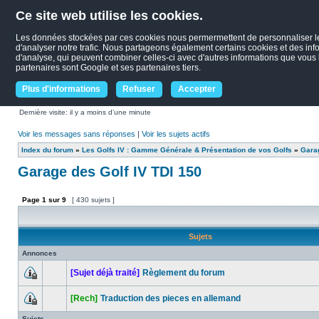
Ce site web utilise les cookies.
Les données stockées par ces cookies nous permermettent de personnaliser le c
d'analyser notre trafic. Nous partageons également certains cookies et des infor
d'analyse, qui peuvent combiner celles-ci avec d'autres informations que vous le
partenaires sont Google et ses partenaires tiers.
Plus d'informations
Refuser
Accepter
Dernière visite: il y a moins d’une minute
Voir les messages sans réponses
|
Voir les sujets actifs
Index du forum
»
Les Golfs IV : Gamme Générale & Présentation de vos Golfs
»
Garag
Garage des Golf IV TDI 150
Page
1
sur
9
[ 430 sujets ]
Sujets
Annonces
[Sujet déjà traité]
Règlement du forum
[Rech]
Traduction des pieces en allemand
Sujets