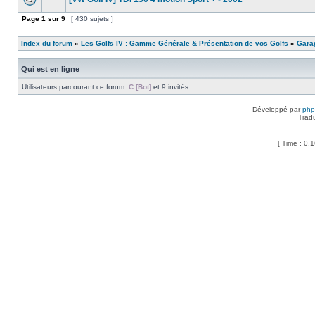
Page
1
sur
9
[ 430 sujets ]
Index du forum
»
Les Golfs IV : Gamme Générale & Présentation de vos Golfs
»
Garag
Qui est en ligne
Utilisateurs parcourant ce forum:
C [Bot]
et 9 invités
Développé par
ph
Trad
[ Time : 0.1