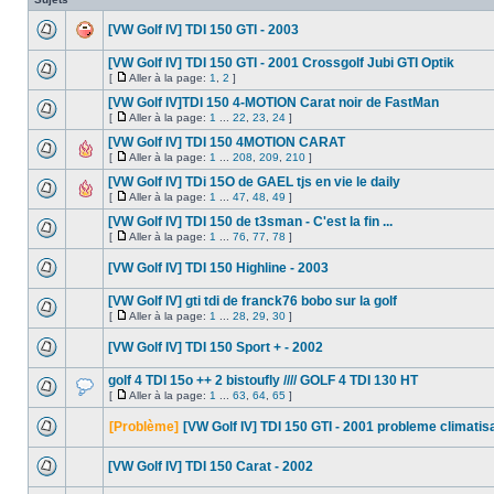
[VW Golf IV] TDI 150 GTI - 2003
[VW Golf IV] TDI 150 GTI - 2001 Crossgolf Jubi GTI Optik
[
Aller à la page:
1
,
2
]
[VW Golf IV]TDI 150 4-MOTION Carat noir de FastMan
[
Aller à la page:
1
...
22
,
23
,
24
]
[VW Golf IV] TDI 150 4MOTION CARAT
[
Aller à la page:
1
...
208
,
209
,
210
]
[VW Golf IV] TDi 15O de GAEL tjs en vie le daily
[
Aller à la page:
1
...
47
,
48
,
49
]
[VW Golf IV] TDI 150 de t3sman - C'est la fin ...
[
Aller à la page:
1
...
76
,
77
,
78
]
[VW Golf IV] TDI 150 Highline - 2003
[VW Golf IV] gti tdi de franck76 bobo sur la golf
[
Aller à la page:
1
...
28
,
29
,
30
]
[VW Golf IV] TDI 150 Sport + - 2002
golf 4 TDI 15o ++ 2 bistoufly //// GOLF 4 TDI 130 HT
[
Aller à la page:
1
...
63
,
64
,
65
]
[Problème]
[VW Golf IV] TDI 150 GTI - 2001 probleme climatis
[VW Golf IV] TDI 150 Carat - 2002