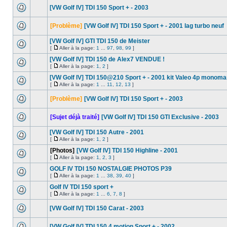
[VW Golf IV] TDI 150 Sport + - 2003
[Problème]
[VW Golf IV] TDI 150 Sport + - 2001 lag turbo neuf
[VW Golf IV] GTI TDI 150 de Meister
[
Aller à la page:
1
...
97
,
98
,
99
]
[VW Golf IV] TDI 150 de Alex7 VENDUE !
[
Aller à la page:
1
,
2
]
[VW Golf IV] TDI 150@210 Sport + - 2001 kit Valeo 4p monom
[
Aller à la page:
1
...
11
,
12
,
13
]
[Problème]
[VW Golf IV] TDI 150 Sport + - 2003
[Sujet déjà traité]
[VW Golf IV] TDI 150 GTI Exclusive - 2003
[VW Golf IV] TDI 150 Autre - 2001
[
Aller à la page:
1
,
2
]
[Photos]
[VW Golf IV] TDI 150 Highline - 2001
[
Aller à la page:
1
,
2
,
3
]
GOLF IV TDI 150 NOSTALGIE PHOTOS P39
[
Aller à la page:
1
...
38
,
39
,
40
]
Golf IV TDI 150 sport +
[
Aller à la page:
1
...
6
,
7
,
8
]
[VW Golf IV] TDI 150 Carat - 2003
[VW Golf IV] TDI 150 4 motion Sport + - 2002