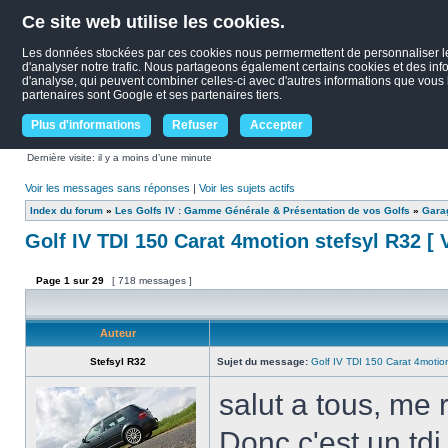
Ce site web utilise les cookies.
Les données stockées par ces cookies nous permermettent de personnaliser le c
d'analyser notre trafic. Nous partageons également certains cookies et des infor
d'analyse, qui peuvent combiner celles-ci avec d'autres informations que vous le
partenaires sont Google et ses partenaires tiers.
Plus d'informations
Refuser
Accepter
Dernière visite: il y a moins d’une minute
Voir les messages sans réponses
|
Voir les sujets actifs
Index du forum
»
Les Golfs IV : Gamme Générale & Présentation de vos Golfs
»
Garag
Golf IV TDI 150 Carat 4motion stefsyl R32 [
Page
1
sur
29
[ 718 messages ]
Auteur
Stefsyl R32
Sujet du message:
Golf IV TDI 150 Carat 4motio
salut a tous, me 
Donc c'est un tdi