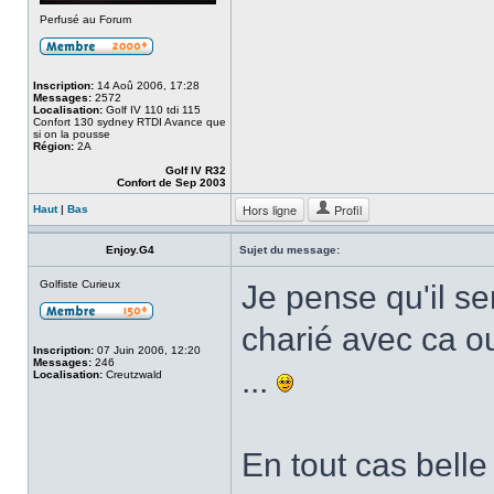
Perfusé au Forum
Inscription:
14 Aoû 2006, 17:28
Messages:
2572
Localisation:
Golf IV 110 tdi 115
Confort 130 sydney RTDI Avance que
si on la pousse
Région:
2A
Golf IV R32
Confort de Sep 2003
Hors ligne
Profil
Haut
|
Bas
Enjoy.G4
Sujet du message:
Golfiste Curieux
Je pense qu'il se
charié avec ca ou
Inscription:
07 Juin 2006, 12:20
Messages:
246
...
Localisation:
Creutzwald
En tout cas belle