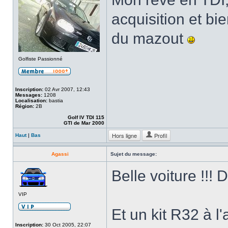
acquisition et b
du mazout
Golfiste Passionné
Inscription:
02 Avr 2007, 12:43
Messages:
1208
Localisation:
bastia
Région:
2B
Golf IV TDI 115
GTI de Mar 2000
Hors ligne
Profil
Haut
|
Bas
Agassi
Sujet du message:
Belle voiture !!! 
VIP
Et un kit R32 à l
Inscription:
30 Oct 2005, 22:07