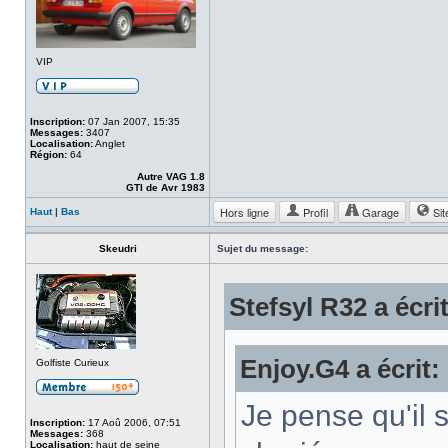
VIP
Inscription:
07 Jan 2007, 15:35
Messages:
3407
Localisation:
Anglet
Région:
64
Autre VAG 1.8
GTI de Avr 1983
Hors ligne
Profil
Garage
Sit
Haut
|
Bas
Skeudri
Sujet du message:
Stefsyl R32 a écrit
Enjoy.G4 a écrit:
Golfiste Curieux
Je pense qu'il s
Inscription:
17 Aoû 2006, 07:51
Messages:
368
Localisation:
haut de seine