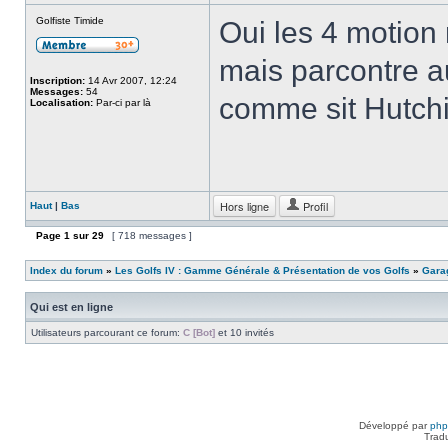
Golfiste Timide
Oui les 4 motion
mais parcontre a
Inscription:
14 Avr 2007, 12:24
Messages:
54
comme sit Hutch
Localisation:
Par-ci par là
Hors ligne
Profil
Haut
|
Bas
Page
1
sur
29
[ 718 messages ]
Index du forum
»
Les Golfs IV : Gamme Générale & Présentation de vos Golfs
»
Garag
Qui est en ligne
Utilisateurs parcourant ce forum:
C [Bot]
et 10 invités
Développé par
ph
Trad