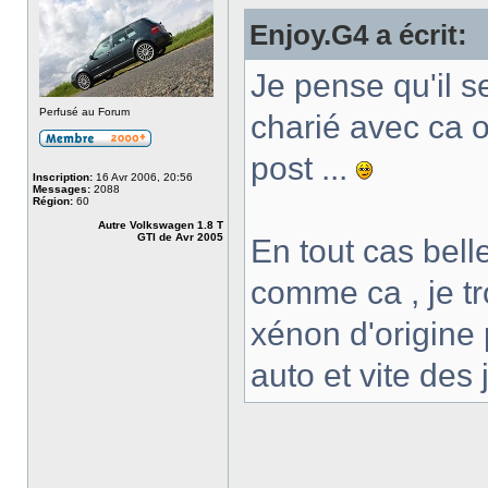
Enjoy.G4 a écrit:
Je pense qu'il se
Perfusé au Forum
charié avec ca ou
post ...
Inscription:
16 Avr 2006, 20:56
Messages:
2088
Région:
60
Autre Volkswagen 1.8 T
GTI de Avr 2005
En tout cas bell
comme ca , je tro
xénon d'origine p
auto et vite des