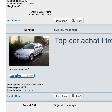
Messages:
1249
Localisation:
Chantilly
Région:
60
Autre VAG Autre
Autre de Jan 2005
Hors ligne
Profil
Haut
|
Bas
Beninho
Sujet du message:
Top cet achat ! tr
Golfiste Intéressé
Inscription:
14 Mai 2007, 19:47
Messages:
645
Localisation:
Le Pecq
Hors ligne
Profil
Haut
|
Bas
Stefsyl R32
Sujet du message: