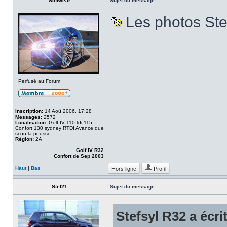
Softwear
Sujet du message:
Les photos St
Perfusé au Forum
Inscription:
14 Aoû 2006, 17:28
Messages:
2572
Localisation:
Golf IV 110 tdi 115
Confort 130 sydney RTDI Avance que
si on la pousse
Région:
2A
Golf IV R32
Confort de Sep 2003
Hors ligne
Profil
Haut
|
Bas
Stef21
Sujet du message:
Stefsyl R32 a écrit