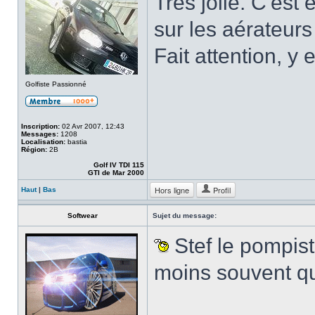
Tres jolie. C'est
sur les aérateurs
Fait attention, y 
Golfiste Passionné
Inscription:
02 Avr 2007, 12:43
Messages:
1208
Localisation:
bastia
Région:
2B
Golf IV TDI 115
GTI de Mar 2000
Hors ligne
Profil
Haut
|
Bas
Softwear
Sujet du message:
Stef le pompiste
moins souvent q