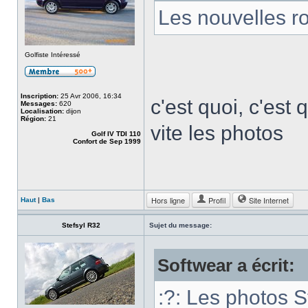
Les nouvelles ro
Golfiste Intéressé
Inscription:
25 Avr 2006, 16:34
c'est quoi, c'est 
Messages:
620
Localisation:
dijon
Région:
21
vite les photos
Golf IV TDI 110
Confort de Sep 1999
Hors ligne
Profil
Site Internet
Haut
|
Bas
Stefsyl R32
Sujet du message:
Softwear a écrit:
:?: Les photos S