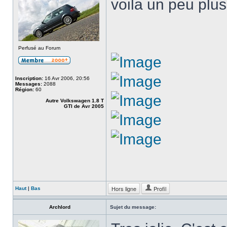
voila un peu plu
Perfusé au Forum
Inscription:
16 Avr 2006, 20:56
Messages:
2088
Région:
60
Autre Volkswagen 1.8 T
GTI de Avr 2005
Hors ligne
Profil
Haut
|
Bas
Archlord
Sujet du message: