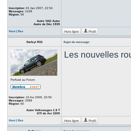
Inscription:
03 Jan 2007, 22:54
Messages:
1439
Région:
56
Autre VAG Autre
Autre de Déc 1939
Hors ligne
Profil
Haut
|
Bas
Stefsyl R32
Sujet du message:
Les nouvelles rou
Perfusé au Forum
Inscription:
16 Avr 2006, 20:56
Messages:
2088
Région:
60
Autre Volkswagen 1.8 T
GTI de Avr 2005
Hors ligne
Profil
Haut
|
Bas