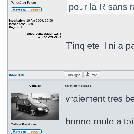
Perfusé au Forum
pour la R sans
Inscription:
16 Avr 2006, 20:56
Messages:
2088
Région:
60
Autre Volkswagen 1.8 T
GTI de Avr 2005
T'inqiete il ni a 
Hors ligne
Profil
Haut
|
Bas
Celtalex
Sujet du message:
vraiement tres bel
bonne route a toi
Golfiste Passionné