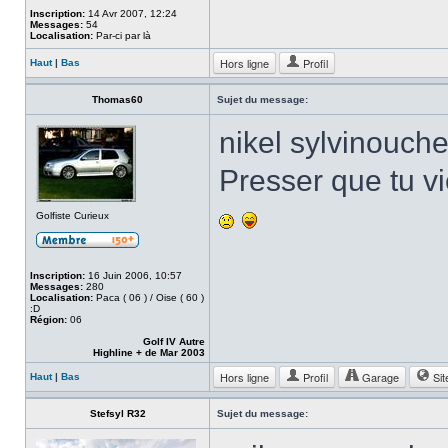
Inscription:
14 Avr 2007, 12:24
Messages:
54
Localisation:
Par-ci par là
Hors ligne
Profil
Haut
|
Bas
Thomas60
Sujet du message:
nikel sylvinouche 
Presser que tu vie
Golfiste Curieux
Inscription:
16 Juin 2006, 10:57
Messages:
280
Localisation:
Paca ( 06 ) / Oise ( 60 )
:D
Région:
06
Golf IV Autre
Highline + de Mar 2003
Hors ligne
Profil
Garage
Sit
Haut
|
Bas
Stefsyl R32
Sujet du message: