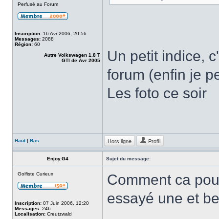
Perfusé au Forum
Inscription:
16 Avr 2006, 20:56
Messages:
2088
Région:
60
Un petit indice, c
Autre Volkswagen 1.8 T
GTI de Avr 2005
forum (enfin je 
Les foto ce soir
Hors ligne
Profil
Haut
|
Bas
Enjoy.G4
Sujet du message:
Golfiste Curieux
Comment ca pouss
essayé une et b
Inscription:
07 Juin 2006, 12:20
Messages:
246
Localisation:
Creutzwald