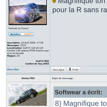
Magnifique ton
pour la R sans 
Perfusé au Forum
Inscription:
14 Aoû 2006, 17:28
Messages:
2572
Localisation:
Golf IV 110 tdi 115
Confort 130 sydney RTDI Avance que
si on la pousse
Région:
2A
Golf IV R32
Confort de Sep 2003
Hors ligne
Profil
Haut
|
Bas
Stefsyl R32
Sujet du message:
Softwear a écrit:
8) Magnifique t