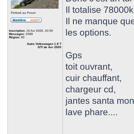
Il totalise 78000
Perfusé au Forum
Il ne manque que
les options.
Inscription:
16 Avr 2006, 20:56
Messages:
2088
Région:
60
Autre Volkswagen 1.8 T
GTI de Avr 2005
Gps
toit ouvrant,
cuir chauffant,
chargeur cd,
jantes santa mon
lave phare....