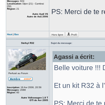
Messages:
924
Localisation:
Dijon (21) - Cambrai
(59)
Région:
21
PS: Merci de te re
Autre Audi V6
Autre de Aoû 2006
Hors ligne
Profil
Haut
|
Bas
Stefsyl R32
Sujet du message:
Agassi a écrit:
Belle voiture !!!
Perfusé au Forum
Et un kit R32 à 
Inscription:
16 Avr 2006, 20:56
Messages:
2088
Région:
60
Autre Volkswagen 1.8 T
GTI de Avr 2005
PS: Merci de te r