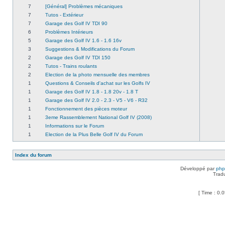
7
[Général] Problèmes mécaniques
7
Tutos - Extérieur
7
Garage des Golf IV TDI 90
6
Problèmes Intérieurs
5
Garage des Golf IV 1.6 - 1.6 16v
3
Suggestions & Modifications du Forum
2
Garage des Golf IV TDI 150
2
Tutos - Trains roulants
2
Election de la photo mensuelle des membres
1
Questions & Conseils d'achat sur les Golfs IV
1
Garage des Golf IV 1.8 - 1.8 20v - 1.8 T
1
Garage des Golf IV 2.0 - 2.3 - V5 - V6 - R32
1
Fonctionnement des pièces moteur
1
3eme Rassemblement National Golf IV (2008)
1
Informations sur le Forum
1
Election de la Plus Belle Golf IV du Forum
Index du forum
Développé par
ph
Trad
[ Time : 0.0