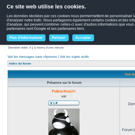
Ce site web utilise les cookies.
Les données stockées par ces cookies nous permermettent de personnaliser le c
d'analyser notre trafic. Nous partageons également certains cookies et des infor
d'analyse, qui peuvent combiner celles-ci avec d'autres informations que vous le
partenaires sont Google et ses partenaires tiers.
Plus d'informations
Refuser
Accepter
Dernière visite: il y a moins d’une minute
Voir les messages sans réponses
|
Voir les sujets actifs
Index du forum
Vue du
Présence sur le forum
Pulkocitruzz©
VIP
Dern
Forum le