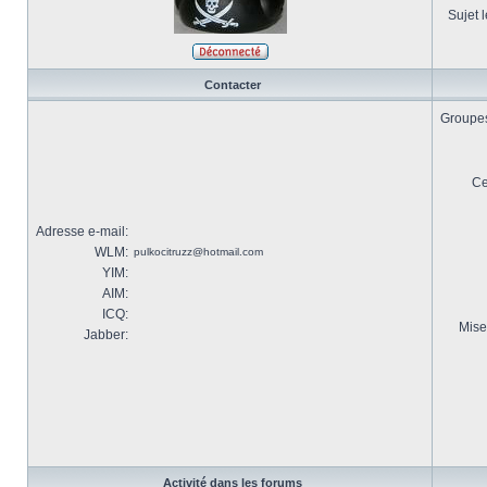
Sujet l
Contacter
Groupes 
Ce
Adresse e-mail:
WLM:
pulkocitruzz@hotmail.com
YIM:
AIM:
ICQ:
Mise
Jabber:
Activité dans les forums