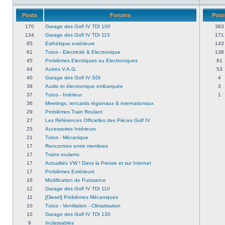
Posts
Forums
Post
170
Garage des Golf IV TDI 100
383
134
Garage des Golf IV TDI 115
171
65
Esthétique extérieure
143
61
Tutos - Electricité & Electronique
138
45
Problèmes Electriques ou Electroniques
61
44
Autres V.A.G.
53
40
Garage des Golf IV SDI
4
39
Audio et électronique embarquée
3
37
Tutos - Intérieur
1
36
Meetings, rencards régionaux & internationaux
29
Problèmes Train Roulant
27
Les Références Officielles des Pièces Golf IV
25
Accessoires Intérieurs
21
Tutos - Mécanique
17
Rencontres entre membres
17
Trains roulants
17
Actualités VW ! Dans la Presse et sur Internet
17
Problèmes Extérieurs
16
Modification de Puissance
12
Garage des Golf IV TDI 110
11
[Diesel] Problèmes Mécaniques
10
Tutos - Ventilation - Climatisation
10
Garage des Golf IV TDI 130
9
Inclassables