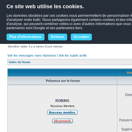
Ce site web utilise les cookies.
Les données stockées par ces cookies nous permermettent de personnaliser le c
d'analyser notre trafic. Nous partageons également certains cookies et des infor
d'analyse, qui peuvent combiner celles-ci avec d'autres informations que vous le
partenaires sont Google et ses partenaires tiers.
Plus d'informations
Refuser
Accepter
Dernière visite: il y a moins d’une minute
Voir les messages sans réponses
|
Voir les sujets actifs
Index du forum
Vue
Présence sur le forum
Dern
ROBINS
Nouveau Membre
Forum le
Sujet l