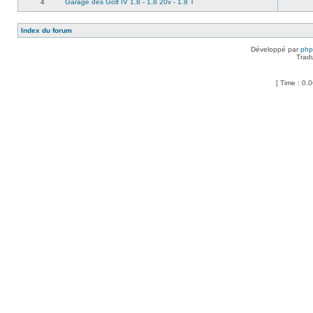
4
Garage des Golf IV 1.8 - 1.8 20v - 1.8 T
Index du forum
Développé par
ph
Trad
[ Time : 0.0