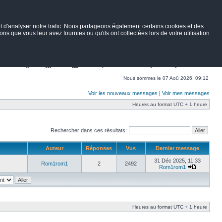
 d'analyser notre trafic. Nous partageons également certains cookies et des
ns que vous leur avez fournies ou qu'ils ont collectées lors de votre utilisation
Nav
Portail
Forum
Petites annonces
Wiki
Rechercher
Nous sommes le 07 Aoû 2026, 09:12
Voir les nouveaux messages
|
Voir mes messages
Heures au format UTC + 1 heure
Rechercher dans ces résultats:
Auteur
Réponses
Vus
Dernier message
31 Déc 2025, 11:33
Rom1rom1
2
2492
Rom1rom1
Heures au format UTC + 1 heure