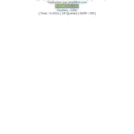
Traduction par
phpBB-fr.com
Cookies - CGU
[ Time : 0.101s | 19 Queries | GZIP : Off ]