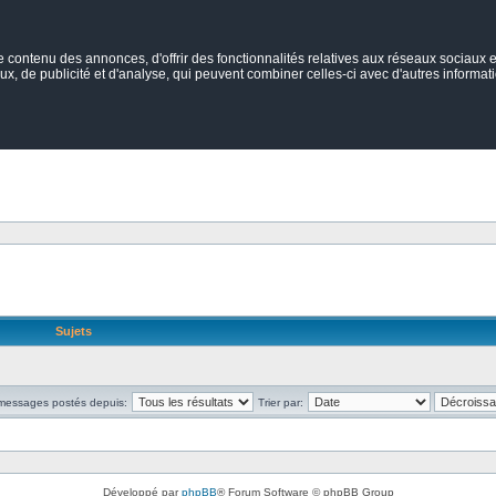
ontenu des annonces, d'offrir des fonctionnalités relatives aux réseaux sociaux et
ux, de publicité et d'analyse, qui peuvent combiner celles-ci avec d'autres informatio
Sujets
 messages postés depuis:
Trier par:
Développé par
phpBB
® Forum Software © phpBB Group