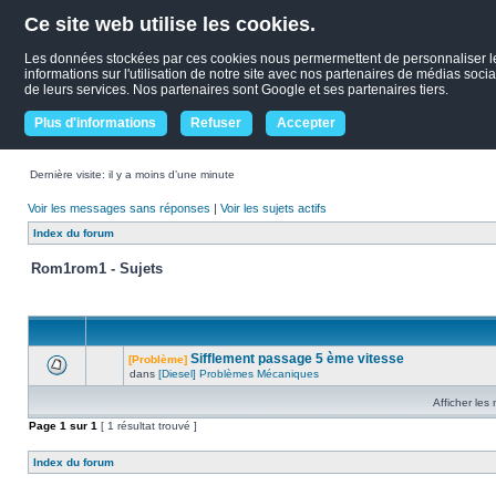
Ce site web utilise les cookies.
Les données stockées par ces cookies nous permermettent de personnaliser le c
informations sur l'utilisation de notre site avec nos partenaires de médias socia
de leurs services. Nos partenaires sont Google et ses partenaires tiers.
Plus d'informations
Refuser
Accepter
Dernière visite: il y a moins d’une minute
Voir les messages sans réponses
|
Voir les sujets actifs
Index du forum
Rom1rom1 - Sujets
Sifflement passage 5 ème vitesse
[Problème]
dans
[Diesel] Problèmes Mécaniques
Afficher les
Page
1
sur
1
[ 1 résultat trouvé ]
Index du forum