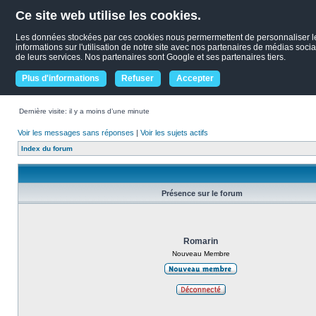
Ce site web utilise les cookies.
Les données stockées par ces cookies nous permermettent de personnaliser le c
informations sur l'utilisation de notre site avec nos partenaires de médias socia
de leurs services. Nos partenaires sont Google et ses partenaires tiers.
Plus d'informations
Refuser
Accepter
Dernière visite: il y a moins d’une minute
Voir les messages sans réponses
|
Voir les sujets actifs
Index du forum
Présence sur le forum
Romarin
Nouveau Membre