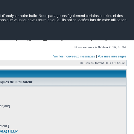
 d'analyser notre trafic. Nous partageons également certains cookies et des
ns que vous leur avez fournies ou qu'ils ont collectées lors de votre utilisation
Nav
Portail
Forum
Petites annonces
Wiki
Rechercher
Nous sommes le 07 Aoû 2026, 05:34
Voir les nouveaux messages
|
Voir mes messages
Heures au format UTC + 1 heure
tiques de l’utilisateur
r jour]
ateur ]
BORA) HELP