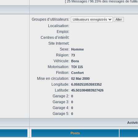
[ 25 Messages / 96.15% des messages de l’utilis
Groupes d’utilisateurs:
Localisation:
Emploi:
Centres d’intérêt:
Site Internet:
Sexe:
Homme
Région:
73
Véhicule:
Bora
Motorisation:
TDI 115
Finition:
Confort
Mise en circulation:
02 Mai 2000
Longitude:
6.059251053593352
Latitude:
45.501084883927426
Garage 2:
0
Garage 3:
0
Garage 4:
0
Garage 5:
0
Activi
Posts