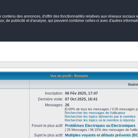
ontenu des annonces, d'offrir des fonctionnalités relatives aux réseaux sociaux et
ux, de publicité et d'analyse, qui peuvent combiner celles-ci avec d'autres informatio
Vue du profil - Romarin
Statis
Inscription:
06 Fév 2025, 17:47
Dernière visite:
07 Oct 2025, 16:41
Messages:
26
[0.00% de tous les messages / 0.05 messages pa
Rechercher les messages de l’utilisateur
Rechercher les topics démarrés par le membre
Rechercher les topics où le membre à répondu
Forum le plus actif:
Problèmes Electriques ou Electroniques
[ 25 Messages / 96.15% des messages de l’utilis
Sujet le plus actif:
Multiples voyants et défauts présents (