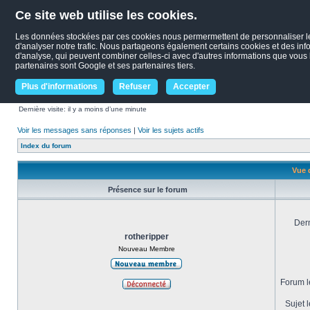
Ce site web utilise les cookies.
Les données stockées par ces cookies nous permermettent de personnaliser le c
d'analyser notre trafic. Nous partageons également certains cookies et des infor
d'analyse, qui peuvent combiner celles-ci avec d'autres informations que vous le
partenaires sont Google et ses partenaires tiers.
Plus d'informations
Refuser
Accepter
Dernière visite: il y a moins d’une minute
Voir les messages sans réponses
|
Voir les sujets actifs
Index du forum
Vue d
Présence sur le forum
Dern
rotheripper
Nouveau Membre
Forum le
Sujet l