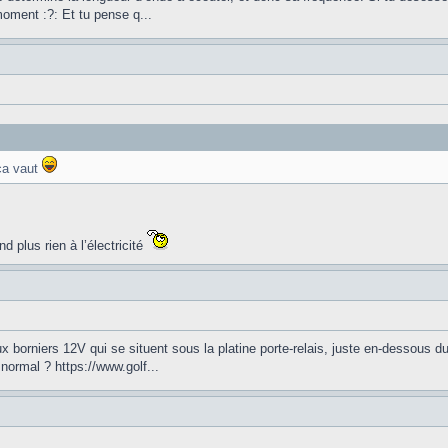
oment :?: Et tu pense q...
ça vaut
plus rien à l’électricité
ux borniers 12V qui se situent sous la platine porte-relais, juste en-dessous d
normal ? https://www.golf...