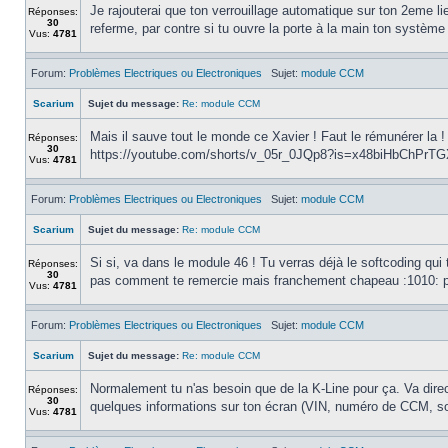
Je rajouterai que ton verrouillage automatique sur ton 2eme li
Réponses:
30
referme, par contre si tu ouvre la porte à la main ton système
Vus:
4781
Forum:
Problèmes Electriques ou Electroniques
Sujet:
module CCM
Scarium
Sujet du message:
Re: module CCM
Mais il sauve tout le monde ce Xavier ! Faut le rémunérer la ! 
Réponses:
30
https://youtube.com/shorts/v_05r_0JQp8?is=x48biHbChPrTG
Vus:
4781
Forum:
Problèmes Electriques ou Electroniques
Sujet:
module CCM
Scarium
Sujet du message:
Re: module CCM
Si si, va dans le module 46 ! Tu verras déjà le softcoding qui 
Réponses:
30
pas comment te remercie mais franchement chapeau :1010: p
Vus:
4781
Forum:
Problèmes Electriques ou Electroniques
Sujet:
module CCM
Scarium
Sujet du message:
Re: module CCM
Normalement tu n'as besoin que de la K-Line pour ça. Va dire
Réponses:
30
quelques informations sur ton écran (VIN, numéro de CCM, soft 
Vus:
4781