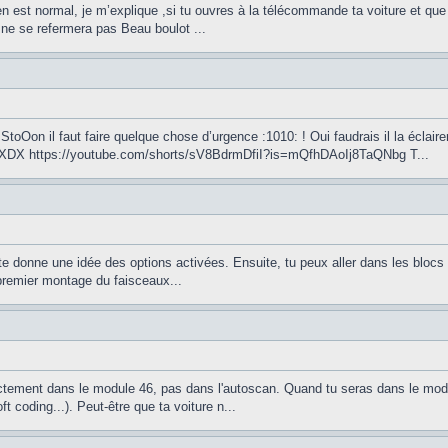
en est normal, je m’explique ,si tu ouvres à la télécommande ta voiture et qu
 ne se refermera pas Beau boulot ...
StoOon il faut faire quelque chose d’urgence :1010: ! Oui faudrais il la éclai
XDX https://youtube.com/shorts/sV8BdrmDfiI?is=mQfhDAoIj8TaQNbg T...
te donne une idée des options activées. Ensuite, tu peux aller dans les blocs d
remier montage du faisceaux...
ctement dans le module 46, pas dans l'autoscan. Quand tu seras dans le modul
coding...). Peut-être que ta voiture n...