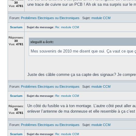
30
une trace de cuivre sur un PCB ! Ah ok sa ma surpris sur le m
Vus:
4781
Forum:
Problèmes Electriques ou Electroniques
Sujet:
module CCM
Scarium
Sujet du message:
Re: module CCM
Réponses:
30
xleguill a écrit:
Vus:
4781
Mes souvenirs de 2010 me disent que oui. Ça vaut ce que 
Juste des câble comme ça sa capte des signaux? Je comprend 
Forum:
Problèmes Electriques ou Electroniques
Sujet:
module CCM
Scarium
Sujet du message:
Re: module CCM
Un côté du fusible va à ton montage. L’autre côté peut aller a
Réponses:
30
enlever l’antenne de ma donneuse et elle resemble à ça c’est 
Vus:
4781
Forum:
Problèmes Electriques ou Electroniques
Sujet:
module CCM
Scarium
Sujet du message:
Re: module CCM