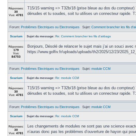
T15/15 warning => T32b/18 (prise bleue au dos du compteur) T1
Réponses:
30
dénudes et tu soudes, soit tu utilises un connecteur rapide. T1
Vus:
4781
Forum:
Problèmes Electriques ou Electroniques
Sujet:
Comment brancher les fils d'a
Scarium
Sujet du message:
Re: Comment brancher les fils d'airbags
Bonjours, Désolé de relancer le sujet mais j’ai un souci ave
Réponses:
179
https://www.golfiv.fr/uploads/uploads/th2/2025/12/23/2025_12
Vus:
84753
Forum:
Problèmes Electriques ou Electroniques
Sujet:
module CCM
Scarium
Sujet du message:
Re: module CCM
T15/15 warning => T32b/18 (prise bleue au dos du compteur) T1
Réponses:
30
dénudes et tu soudes, soit tu utilises un connecteur rapide. T1
Vus:
4781
Forum:
Problèmes Electriques ou Electroniques
Sujet:
module CCM
Scarium
Sujet du message:
Re: module CCM
Les changements de modules ne sont pas une science exacte, m
Réponses:
30
n’auras donc pas les problèmes d’ouverture de hayon qui pourr
Vus:
4781