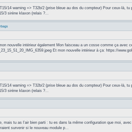
5/14 warning => T32b/2 (prise bleue au dos du compteur) Pour ceux-là, tu peux
5/3 sirène klaxon (relais ?...
irbags
c mon nouvelle intérieur également Mon faisceau a un cosse comme ça avec ce
_23_15_51_20_IMG_6359.jpeg Et mon nouvelle intérieur à ça: https://www.golfi
5/14 warning => T32b/2 (prise bleue au dos du compteur) Pour ceux-là, tu peux
5/3 sirène klaxon (relais ?...
ais tu as l’air bien parti : tu es dans la même configuration que moi, avec 
aient survenir si le nouveau module p...