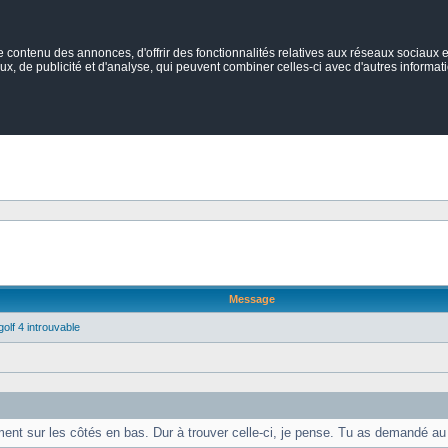
ontenu des annonces, d'offrir des fonctionnalités relatives aux réseaux sociaux et
ux, de publicité et d'analyse, qui peuvent combiner celles-ci avec d'autres informatio
Message
olf 4 introuvable
ent sur les côtés en bas. Dur à trouver celle-ci, je pense. Tu as demandé a