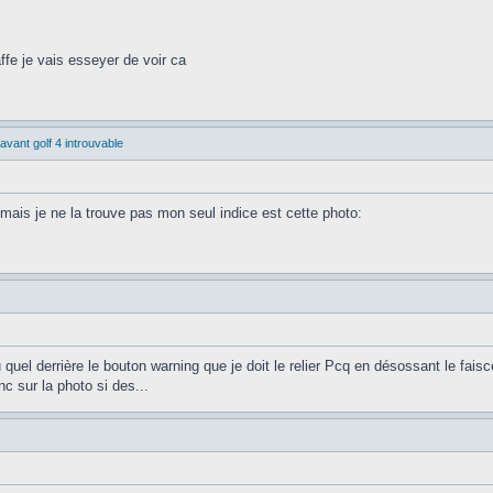
ffe je vais esseyer de voir ca
vant golf 4 introuvable
mais je ne la trouve pas mon seul indice est cette photo:
quel derrière le bouton warning que je doit le relier Pcq en désossant le fais
nc sur la photo si des...