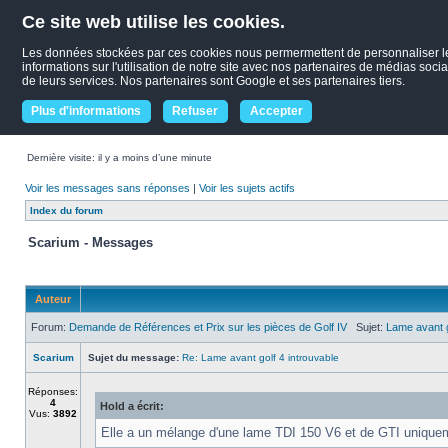
Ce site web utilise les cookies.
Les données stockées par ces cookies nous permermettent de personnaliser le c
informations sur l'utilisation de notre site avec nos partenaires de médias socia
de leurs services. Nos partenaires sont Google et ses partenaires tiers.
Plus d'informations
Refuser
Accepter
Dernière visite: il y a moins d’une minute
Voir les messages sans réponses
|
Voir les sujets actifs
Index du forum
Scarium - Messages
Auteur
Forum:
Demande de Références et Prix sur les pièces de Golf IV
Sujet:
Lame avant g
Scarium
Sujet du message:
Re: Lame avant golf 4 introuvable
Réponses:
4
Hold a écrit:
Vus:
3892
Elle a un mélange d'une lame TDI 150 V6 et de GTI uniquem