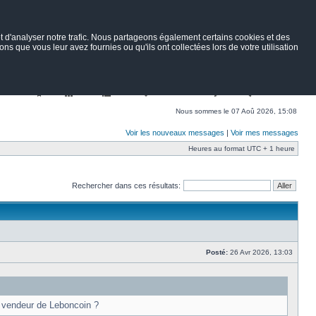
 d'analyser notre trafic. Nous partageons également certains cookies et des
ns que vous leur avez fournies ou qu'ils ont collectées lors de votre utilisation
Nav
Portail
Forum
Petites annonces
Wiki
Rechercher
Nous sommes le 07 Aoû 2026, 15:08
Voir les nouveaux messages
|
Voir mes messages
Heures au format UTC + 1 heure
Rechercher dans ces résultats:
Posté:
26 Avr 2026, 13:03
u vendeur de Leboncoin ?