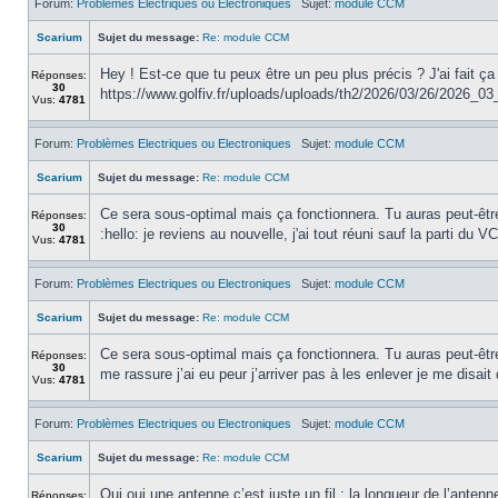
Forum:
Problèmes Electriques ou Electroniques
Sujet:
module CCM
Scarium
Sujet du message:
Re: module CCM
Hey ! Est-ce que tu peux être un peu plus précis ? J'ai fait ç
Réponses:
30
https://www.golfiv.fr/uploads/uploads/th2/2026/03/26/2026_03
Vus:
4781
Forum:
Problèmes Electriques ou Electroniques
Sujet:
module CCM
Scarium
Sujet du message:
Re: module CCM
Ce sera sous-optimal mais ça fonctionnera. Tu auras peut-être
Réponses:
30
:hello: je reviens au nouvelle, j'ai tout réuni sauf la parti du 
Vus:
4781
Forum:
Problèmes Electriques ou Electroniques
Sujet:
module CCM
Scarium
Sujet du message:
Re: module CCM
Ce sera sous-optimal mais ça fonctionnera. Tu auras peut-être
Réponses:
30
me rassure j’ai eu peur j’arriver pas à les enlever je me disait
Vus:
4781
Forum:
Problèmes Electriques ou Electroniques
Sujet:
module CCM
Scarium
Sujet du message:
Re: module CCM
Oui oui une antenne c’est juste un fil : la longueur de l’anten
Réponses: