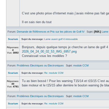
C’est une photo prise d’Internet mais j’avais même pas fait ga
Il en sais rien du tout
Forum:
Demande de Références et Prix sur les pièces de Golf IV
Sujet:
[Réf.]
Lame a
Scarium
Sujet du message:
Lame avant golf 4 introuvable
Bonjours, depuis quelque temps je cherche un lame de golf 4 
Réponses:
4
2026_04_24_00_02_53_IMG_6957.png
Vus:
3892
Connaissait vous les modèles ?
Forum:
Problèmes Electriques ou Electroniques
Sujet:
module CCM
Scarium
Sujet du message:
Re: module CCM
Tu as bien bossé ! Pour les warning T15/14 et t15/15 C’est au 
Réponses:
30
baie moteur et le t15/15 aller derrière le bouton warning (le bla
Vus:
4781
Forum:
Problèmes Electriques ou Electroniques
Sujet:
module CCM
Scarium
Sujet du message:
Re: module CCM