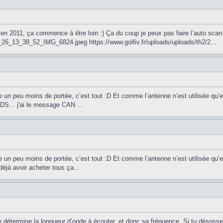
a en 2011, ça commence à être loin :) Ça du coup je peux pas faire l’auto scan
_26_13_38_52_IMG_6824.jpeg https://www.golfiv.fr/uploads/uploads/th2/2...
 un peu moins de portée, c’est tout :D Et comme l’antenne n’est utilisée qu’
VCDS... j'ai le message CAN ...
 un peu moins de portée, c’est tout :D Et comme l’antenne n’est utilisée qu’
 déjà avoir acheter tous ça...
ne détermine la longueur d’onde à écouter, et donc sa fréquence. Si tu désosse