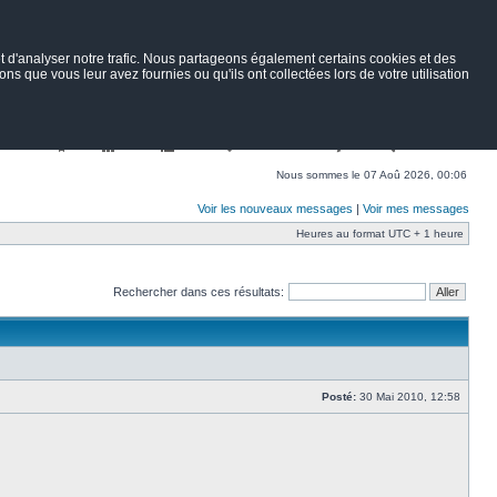
 d'analyser notre trafic. Nous partageons également certains cookies et des
ns que vous leur avez fournies ou qu'ils ont collectées lors de votre utilisation
Nav
Portail
Forum
Petites annonces
Wiki
Rechercher
Nous sommes le 07 Aoû 2026, 00:06
Voir les nouveaux messages
|
Voir mes messages
Heures au format UTC + 1 heure
Rechercher dans ces résultats:
Posté:
30 Mai 2010, 12:58