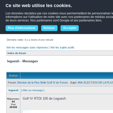
Ce site web utilise les cookies.
Les données stockées par ces cookies nous permermettent de personnaliser le c
informations sur l'utilisation de notre site avec nos partenaires de médias socia
de leurs services. Nos partenaires sont Google et ses partenaires tiers.
Plus d'informations
Refuser
Accepter
Dernière visite: il y a moins d’une minute
Voir les messages sans réponses
|
Voir les sujets actifs
Index du forum
leguesh - Messages
Auteur
Forum:
Election de la Plus Belle Golf IV du Forum
Sujet:
#6th ELECTION DE LA PLUS
leguesh
[
Aller au message
]
Golf IV RTDI 100 de Leguesh
Réponses:
64
Vus:
26166